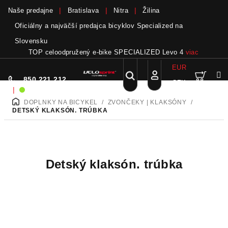
Naše predajne
Bratislava
Nitra
Žilina
Oficiálny a najväčší predajca bicyklov Specialized na
Slovensku
TOP celoodpružený e-bike SPECIALIZED Levo 4
viac
EUR
Nák
Hľadať
850 221 212
CZK
Prejsť
Prihlásenie
|
Sme on-line!
na
DOPLNKY NA BICYKEL
/
ZVONČEKY | KLAKSÓNY
/
DOMOV
obsah
koší
DETSKÝ KLAKSÓN. TRÚBKA
Detský klaksón. trúbka