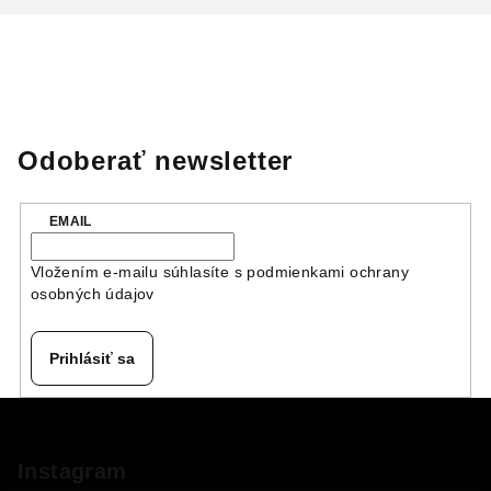
Odoberať newsletter
EMAIL
Vložením e-mailu súhlasíte s
podmienkami ochrany
osobných údajov
Prihlásiť sa
Z
á
p
Instagram