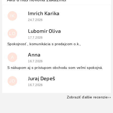
Imrich Karika
IK
Hodnotenie obchodu je 5 z 5 hviezdičiek.
24.7.2026
Lubomir Oliva
LO
Hodnotenie obchodu je 5 z 5 hviezdičiek.
17.7.2026
Spokojnosť , komunikácia s predajcom o.k.,
Anna
A
Hodnotenie obchodu je 5 z 5 hviezdičiek.
16.7.2026
S nákupom aj s prístupom obchodu som veľmi spokojná.
Juraj Depeš
JD
Hodnotenie obchodu je 5 z 5 hviezdičiek.
16.7.2026
Zobraziť ďalšie recenzie