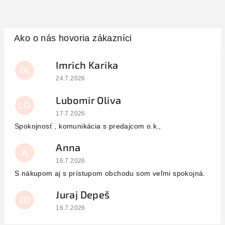
Imrich Karika
IK
Hodnotenie obchodu je 5 z 5 hviezdičiek.
24.7.2026
Lubomir Oliva
LO
Hodnotenie obchodu je 5 z 5 hviezdičiek.
17.7.2026
Spokojnosť , komunikácia s predajcom o.k.,
Anna
A
Hodnotenie obchodu je 5 z 5 hviezdičiek.
16.7.2026
S nákupom aj s prístupom obchodu som veľmi spokojná.
Juraj Depeš
JD
Hodnotenie obchodu je 5 z 5 hviezdičiek.
16.7.2026