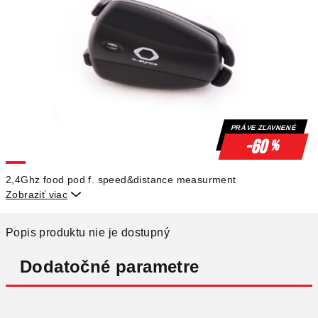
PRÁVE ZĽAVNENÉ
-60
%
2,4Ghz food pod f. speed&distance measurment
Zobraziť viac

Popis produktu nie je dostupný
Dodatočné parametre