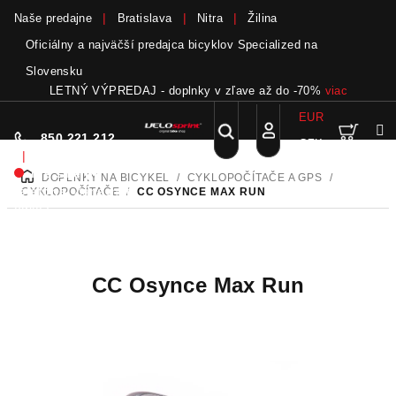
Naše predajne
Bratislava
Nitra
Žilina
Oficiálny a najväčší predajca bicyklov Specialized na
Slovensku
LETNÝ VÝPREDAJ - doplnky v zľave až do -70%
viac
EUR
Nák
Hľadať
850 221 212
CZK
Prejsť
Prihlásenie
|
na
Nie sme pri
DOPLNKY NA BICYKEL
/
CYKLOPOČÍTAČE A GPS
/
DOMOV
obsah
koší
telefóne.
Zanechať
CYKLOPOČÍTAČE
/
CC OSYNCE MAX RUN
odkaz
CC Osynce Max Run