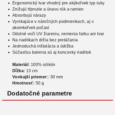
Ergonomický tvar vhodný pre akýkoľvek typ ruky
Znižujú tŕpnutie a únavu rúk a ramien
Absorbujú nárazy
Vynikajúce v náročných podmienkach, aj v
akomkoľvek počasí
Odolné voči UV žiareniu, nemenia farbu ani tvar
Na riaditkach držia bez pretáčania
Jednoduchá inštalácia a údržba
Súčasťou balenia sú aj koncovky riaditok
Materiál:
100% silikón
Dĺžka:
13 cm
Vonkajší priemer:
: 30 mm
Hmotnosť:
50 g
Dodatočné parametre