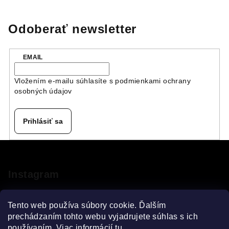
Odoberať newsletter
EMAIL
Vložením e-mailu súhlasíte s
podmienkami ochrany
osobných údajov
Prihlásiť sa
Z
á
p
Instagram
ä
t
Tento web používa súbory cookie. Ďalším
i
prechádzaním tohto webu vyjadrujete súhlas s ich
používaním. Viac informácií
tu
.