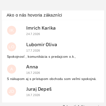
Imrich Karika
IK
Hodnotenie obchodu je 5 z 5 hviezdičiek.
24.7.2026
Lubomir Oliva
LO
Hodnotenie obchodu je 5 z 5 hviezdičiek.
17.7.2026
Spokojnosť , komunikácia s predajcom o.k.,
Anna
A
Hodnotenie obchodu je 5 z 5 hviezdičiek.
16.7.2026
S nákupom aj s prístupom obchodu som veľmi spokojná.
Juraj Depeš
JD
Hodnotenie obchodu je 5 z 5 hviezdičiek.
16.7.2026