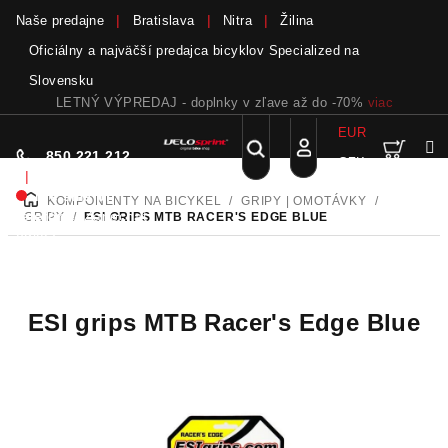
Naše predajne
Bratislava
Nitra
Žilina
Oficiálny a najväčší predajca bicyklov Specialized na
Slovensku
LETNÝ VÝPREDAJ - doplnky v zľave až do -70%
viac
EUR
Nák
Hľadať
850 221 212
CZK
Prejsť
Prihlásenie
|
na
Nie sme pri
KOMPONENTY NA BICYKEL
/
GRIPY | OMOTÁVKY
/
DOMOV
obsah
koší
telefóne.
Zanechať
GRIPY
/
ESI GRIPS MTB RACER'S EDGE BLUE
odkaz
ESI grips MTB Racer's Edge Blue