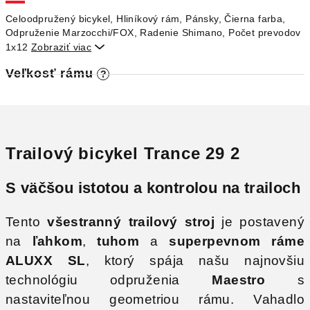
O
Celoodpružený bicykel, Hliníkový rám, Pánsky, Čierna farba,
Odpruženie Marzocchi/FOX, Radenie Shimano, Počet prevodov
1x12
Zobraziť viac

Veľkosť rámu
?
Trailový bicykel Trance 29 2
S väčšou istotou a kontrolou na trailoch
Tento
všestranný trailový stroj
je postavený
na
ľahkom
,
tuhom
a
superpevnom ráme
ALUXX SL
, ktorý spája našu najnovšiu
technológiu odpruženia
Maestro
s
nastaviteľnou geometriou rámu. Vahadlo