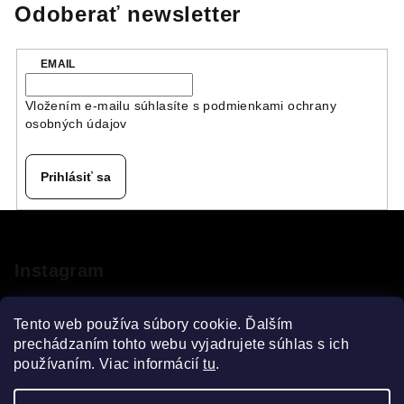
Odoberať newsletter
EMAIL
Vložením e-mailu súhlasíte s
podmienkami ochrany
osobných údajov
Prihlásiť sa
Z
á
p
Instagram
ä
t
Tento web používa súbory cookie. Ďalším
i
prechádzaním tohto webu vyjadrujete súhlas s ich
používaním. Viac informácií
tu
.
e
Sledovať na Instagrame