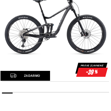
PRÁVE ZĽAVNENÉ
-39
%
Z
ZADARMO
A
D
A
R
M