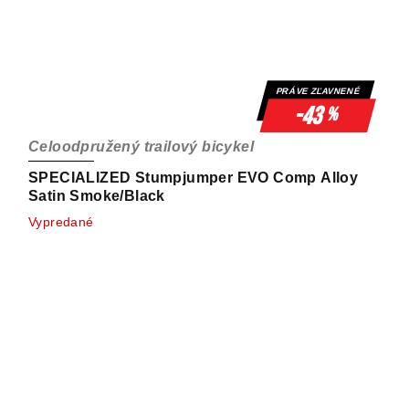
PRÁVE ZĽAVNENÉ
-43
%
Celoodpružený trailový bicykel
SPECIALIZED Stumpjumper EVO Comp Alloy
Satin Smoke/Black
Vypredané