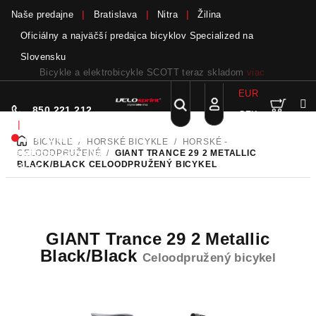
Naše predajne
Bratislava
Nitra
Žilina
Oficiálny a najväčší predajca bicyklov Specialized na
Slovensku
Bicykle a elektrobicykle SCOTT teraz skladom
viac
EUR
Nák
Hľadať
850 221 212
CZK
Prejsť
Prihlásenie
|
na
Nie sme pri
BICYKLE
/
HORSKÉ BICYKLE
/
HORSKÉ -
DOMOV
obsah
koší
telefóne.
Zanechať
CELOODPRUŽENÉ
/
GIANT TRANCE 29 2 METALLIC
BLACK/BLACK
CELOODPRUŽENÝ BICYKEL
odkaz
GIANT Trance 29 2 Metallic
Black/Black
Celoodpružený bicykel