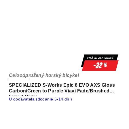
PRÁVE ZĽAVNENÉ
-32
%
Celoodpružený horský bicykel
SPECIALIZED S-Works Epic 8 EVO AXS Gloss
Carbon/Green to Purple Viavi Fade/Brushed
Liquid Metal
U dodávateľa (dodanie 5-14 dní)