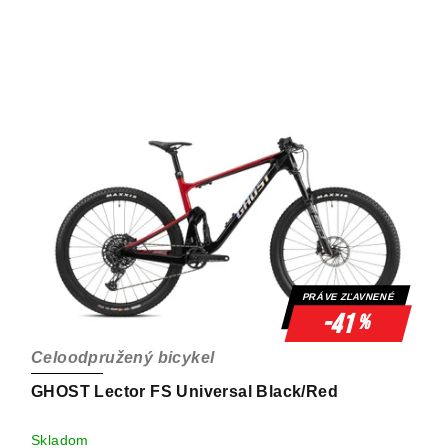
PRÁVE ZĽAVNENÉ
-41
%
Celoodpružený bicykel
GHOST Lector FS Universal Black/Red
Skladom