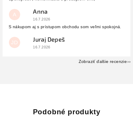
Anna
A
Hodnotenie obchodu je 5 z 5 hviezdičiek.
16.7.2026
S nákupom aj s prístupom obchodu som veľmi spokojná.
Juraj Depeš
JD
Hodnotenie obchodu je 5 z 5 hviezdičiek.
16.7.2026
Zobraziť ďalšie recenzie
Podobné produkty