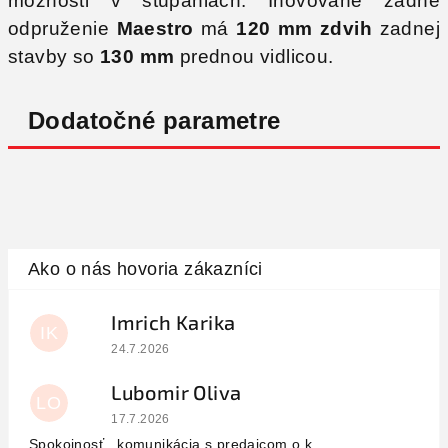
možnosti v stúpaniach. Inovované zadné
odpruženie
Maestro
má
120 mm zdvih
zadnej
stavby so
130 mm
prednou vidlicou.
Dodatočné parametre
Imrich Karika
IK
Hodnotenie obchodu je 5 z 5 hviezdičiek.
24.7.2026
Lubomir Oliva
LO
Hodnotenie obchodu je 5 z 5 hviezdičiek.
17.7.2026
Spokojnosť , komunikácia s predajcom o.k.,