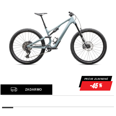
PRÁVE ZĽAVNENÉ
-45
%
Z
ZADARMO
A
D
A
R