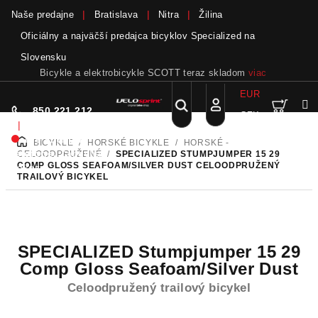
Naše predajne
Bratislava
Nitra
Žilina
Oficiálny a najväčší predajca bicyklov Specialized na
Slovensku
Bicykle a elektrobicykle SCOTT teraz skladom
viac
EUR
Nák
Hľadať
850 221 212
CZK
Prejsť
Prihlásenie
|
na
Nie sme pri
BICYKLE
/
HORSKÉ BICYKLE
/
HORSKÉ -
DOMOV
obsah
koší
telefóne.
Zanechať
CELOODPRUŽENÉ
/
SPECIALIZED STUMPJUMPER 15 29
COMP GLOSS SEAFOAM/SILVER DUST
CELOODPRUŽENÝ
odkaz
TRAILOVÝ BICYKEL
SPECIALIZED Stumpjumper 15 29
Comp Gloss Seafoam/Silver Dust
Celoodpružený trailový bicykel