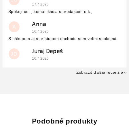
Hodnotenie obchodu je 5 z 5 hviezdičiek.
17.7.2026
Spokojnosť , komunikácia s predajcom o.k.,
Anna
A
Hodnotenie obchodu je 5 z 5 hviezdičiek.
16.7.2026
S nákupom aj s prístupom obchodu som veľmi spokojná.
Juraj Depeš
JD
Hodnotenie obchodu je 5 z 5 hviezdičiek.
16.7.2026
Zobraziť ďalšie recenzie
Podobné produkty