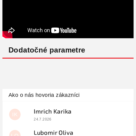
Dodatočné parametre
Imrich Karika
IK
Hodnotenie obchodu je 5 z 5 hviezdičiek.
24.7.2026
Lubomir Oliva
LO