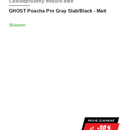
Celoodpružený enduro bike
GHOST Poacha Pro Gray Slab/Black - Matt
Skladom
PRÁVE ZĽAVNENÉ
-30
%
až