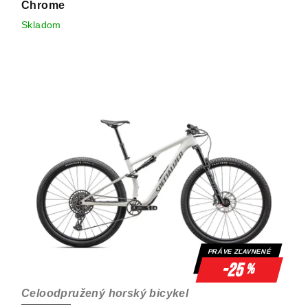
Chrome
Skladom
PRÁVE ZĽAVNENÉ
-25
%
Celoodpružený horský bicykel