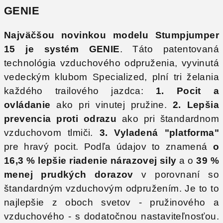
GENIE
Najväčšou novinkou modelu Stumpjumper
15 je systém GENIE
. Táto patentovaná
technológia vzduchového odpruženia, vyvinutá
vedeckým klubom Specialized, plní tri želania
každého trailového jazdca:
1.
Pocit a
ovládanie
ako pri vinutej pružine.
2.
Lepšia
prevencia proti odrazu
ako pri štandardnom
vzduchovom tlmiči.
3.
Vyladená "platforma"
pre hravý pocit. Podľa údajov to znamená
o
16,3 % lepšie riadenie nárazovej sily
a o
39 %
menej prudkých dorazov
v porovnaní so
štandardným vzduchovým odpružením. Je to to
najlepšie z oboch svetov - pružinového a
vzduchového - s dodatočnou nastaviteľnosťou.