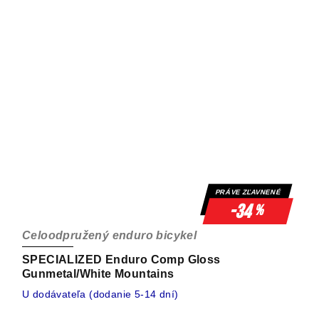
PRÁVE ZĽAVNENÉ
-34
%
Celoodpružený enduro bicykel
SPECIALIZED Enduro Comp Gloss
Gunmetal/White Mountains
U dodávateľa (dodanie 5-14 dní)