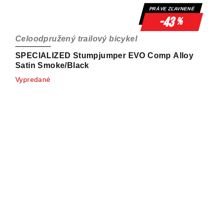
PRÁVE ZĽAVNENÉ
-43
%
Celoodpružený trailový bicykel
SPECIALIZED Stumpjumper EVO Comp Alloy
Satin Smoke/Black
Vypredané