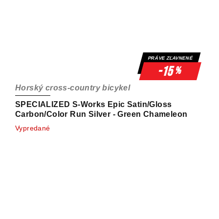
PRÁVE ZĽAVNENÉ
-15
%
Horský cross-country bicykel
SPECIALIZED S-Works Epic Satin/Gloss
Carbon/Color Run Silver - Green Chameleon
Vypredané