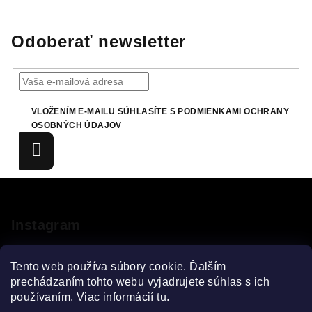
Odoberať newsletter
VLOŽENÍM E-MAILU SÚHLASÍTE S
PODMIENKAMI OCHRANY
OSOBNÝCH ÚDAJOV
Prihlásiť
sa
Z
á
p
Instagram
ä
t
Tento web používa súbory cookie. Ďalším
i
prechádzaním tohto webu vyjadrujete súhlas s ich
používaním. Viac informácií
tu
.
e