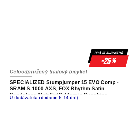
PRÁVE ZĽAVNENÉ
-25
%
Celoodpružený trailový bicykel
SPECIALIZED Stumpjumper 15 EVO Comp -
SRAM S-1000 AXS, FOX Rhythm Satin
Sandstone Metallic/California Sunshine
U dodávateľa (dodanie 5-14 dní)