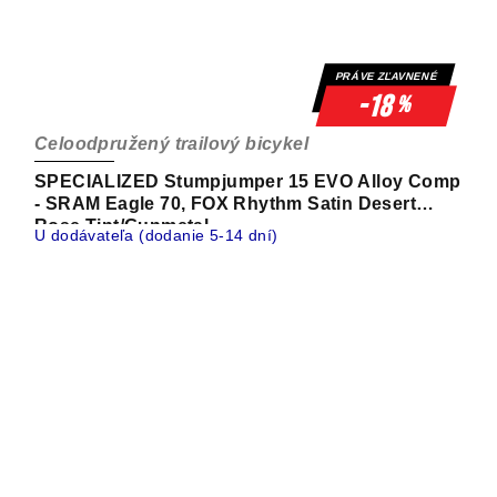
PRÁVE ZĽAVNENÉ
-18
%
Celoodpružený trailový bicykel
SPECIALIZED Stumpjumper 15 EVO Alloy Comp
- SRAM Eagle 70, FOX Rhythm Satin Desert
Rose Tint/Gunmetal
U dodávateľa (dodanie 5-14 dní)