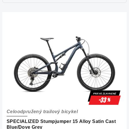
V
ý
p
i
s
p
r
o
d
u
k
PRÁVE ZĽAVNENÉ
t
-33
%
o
Celoodpružený trailový bicykel
v
SPECIALIZED Stumpjumper 15 Alloy Satin Cast
Blue/Dove Grey