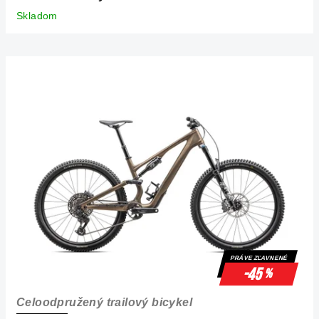
Skladom
PRÁVE ZĽAVNENÉ
-45
%
Celoodpružený trailový bicykel