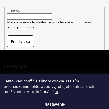
d
a
EMAIL
c
i
Vložením e-mailu súhlasíte s
podmienkami ochrany
e
osobných údajov
p
r
v
Prihlásiť sa
k
y
Z
v
á
ý
p
Instagram
p
ä
i
s
t
Tento web používa súbory cookie. Ďalším
u
i
prechádzaním tohto webu vyjadrujete súhlas s ich
používaním. Viac informácií
tu
.
e
Sledovať na Instagrame
Nastavenie