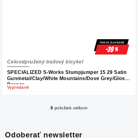
PRÁVE ZĽAVNENÉ
-39
%
Celoodpružený trailový bicykel
SPECIALIZED S-Works Stumpjumper 15 29 Satin
Gunmetal/Clay/White Mountains/Dove Grey/Gloss
Bronze
Vypredané
8
položiek celkom
O
v
l
á
Odoberať newsletter