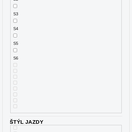
S3
S4
S5
S6
ŠTÝL JAZDY