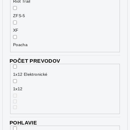
Riot Trail
ZFS-5
XF
Poacha
POČET PREVODOV
1x12 Elektronické
1x12
POHLAVIE