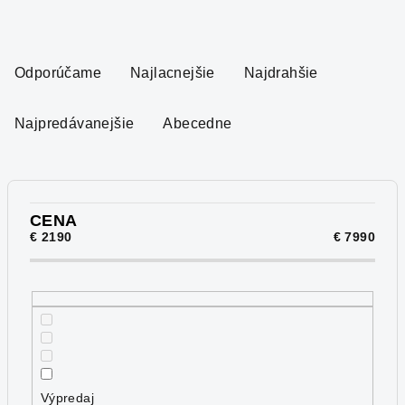
R
a
Odporúčame
Najlacnejšie
Najdrahšie
d
e
Najpredávanejšie
Abecedne
n
i
e
p
CENA
€
2190
€
7990
r
o
d
u
k
t
o
Výpredaj