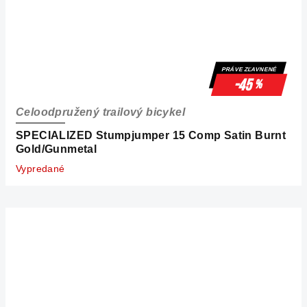
PRÁVE ZĽAVNENÉ
-45
%
Celoodpružený trailový bicykel
SPECIALIZED Stumpjumper 15 Comp Satin Burnt
Gold/Gunmetal
Vypredané