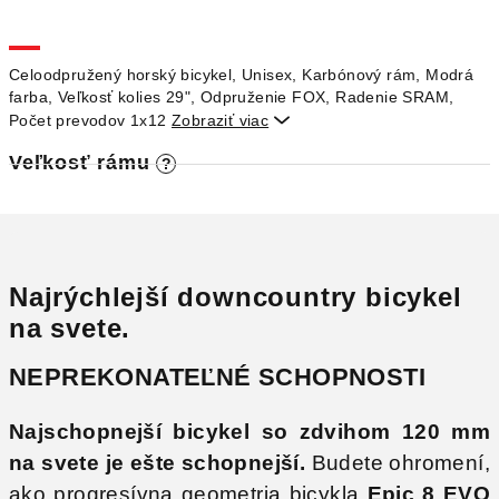
M
O
Celoodpružený horský bicykel, Unisex, Karbónový rám, Modrá
farba, Veľkosť kolies 29", Odpruženie FOX, Radenie SRAM,
Počet prevodov 1x12
Zobraziť viac

Veľkosť rámu
?
Najrýchlejší downcountry bicykel
na svete.
NEPREKONATEĽNÉ SCHOPNOSTI
Najschopnejší bicykel so zdvihom 120 mm
na svete je ešte schopnejší.
Budete ohromení,
ako progresívna geometria bicykla
Epic 8 EVO