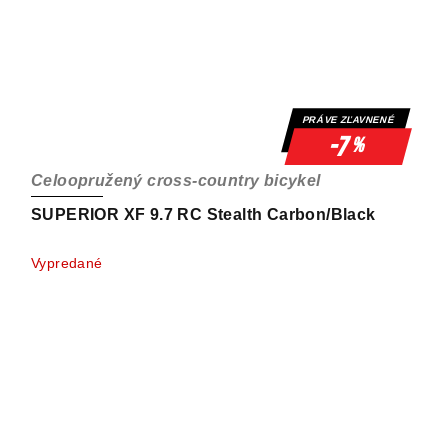
PRÁVE ZĽAVNENÉ
-7
%
Celoopružený cross-country bicykel
SUPERIOR XF 9.7 RC Stealth Carbon/Black
Vypredané