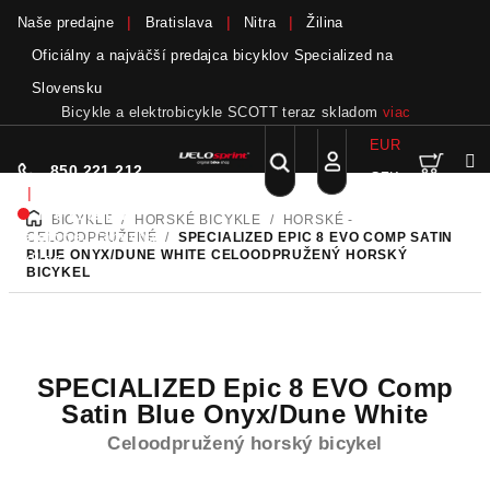
Naše predajne
Bratislava
Nitra
Žilina
Oficiálny a najväčší predajca bicyklov Specialized na
Slovensku
Bicykle a elektrobicykle SCOTT teraz skladom
viac
EUR
Nák
Hľadať
850 221 212
CZK
Prejsť
Prihlásenie
|
na
Nie sme pri
BICYKLE
/
HORSKÉ BICYKLE
/
HORSKÉ -
DOMOV
obsah
koší
telefóne.
Zanechať
CELOODPRUŽENÉ
/
SPECIALIZED EPIC 8 EVO COMP SATIN
BLUE ONYX/DUNE WHITE
CELOODPRUŽENÝ HORSKÝ
odkaz
BICYKEL
SPECIALIZED Epic 8 EVO Comp
Satin Blue Onyx/Dune White
Celoodpružený horský bicykel