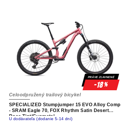
PRÁVE ZĽAVNENÉ
-18
%
Celoodpružený trailový bicykel
SPECIALIZED Stumpjumper 15 EVO Alloy Comp
- SRAM Eagle 70, FOX Rhythm Satin Desert
Rose Tint/Gunmetal
U dodávateľa (dodanie 5-14 dní)