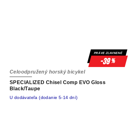
PRÁVE ZĽAVNENÉ
-39
%
Celoodpružený horský bicykel
SPECIALIZED Chisel Comp EVO Gloss
Black/Taupe
U dodávateľa (dodanie 5-14 dní)