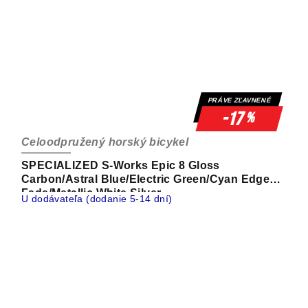
PRÁVE ZĽAVNENÉ
-17
%
Celoodpružený horský bicykel
SPECIALIZED S-Works Epic 8 Gloss
Carbon/Astral Blue/Electric Green/Cyan Edge
Fade/Metallic White Silver
U dodávateľa (dodanie 5-14 dní)