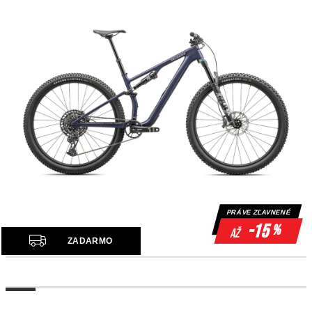
PRÁVE ZĽAVNENÉ
-15
%
až
Z
ZADARMO
A
D
A
R