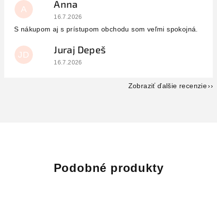
Anna
A
Hodnotenie obchodu je 5 z 5 hviezdičiek.
16.7.2026
S nákupom aj s prístupom obchodu som veľmi spokojná.
Juraj Depeš
JD
Hodnotenie obchodu je 5 z 5 hviezdičiek.
16.7.2026
Zobraziť ďalšie recenzie
Podobné produkty