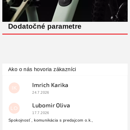
Dodatočné parametre
Imrich Karika
IK
Hodnotenie obchodu je 5 z 5 hviezdičiek.
24.7.2026
Lubomir Oliva
LO
Hodnotenie obchodu je 5 z 5 hviezdičiek.
17.7.2026
Spokojnosť , komunikácia s predajcom o.k.,