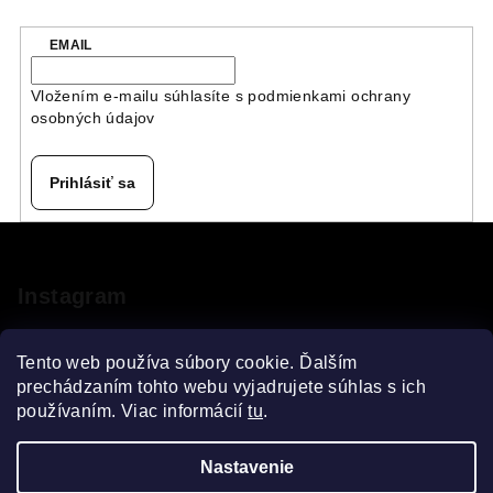
EMAIL
Vložením e-mailu súhlasíte s
podmienkami ochrany
osobných údajov
Prihlásiť sa
Z
á
p
Instagram
ä
t
Tento web používa súbory cookie. Ďalším
i
prechádzaním tohto webu vyjadrujete súhlas s ich
používaním. Viac informácií
tu
.
e
Sledovať na Instagrame
Nastavenie