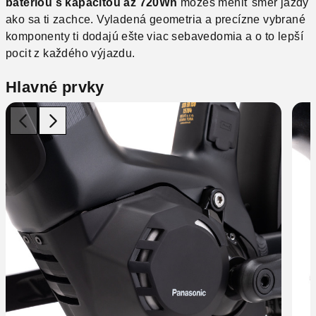
batériou s kapacitou až 720Wh
môžeš meniť smer jazdy
ako sa ti zachce.
Vyladená geometria a precízne vybrané
komponenty ti dodajú ešte viac sebavedomia a o to lepší
pocit z každého výjazdu.
Hlavné prvky