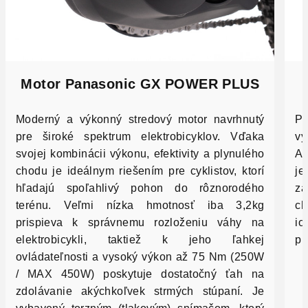
Motor
Panasonic GX POWER PLUS
Moderný a výkonný stredový motor navrhnutý
Po
pre široké spektrum elektrobicyklov. Vďaka
vy
svojej kombinácii výkonu, efektivity a plynulého
Ah
chodu je ideálnym riešením pre cyklistov, ktorí
je
hľadajú spoľahlivý pohon do rôznorodého
zá
terénu. Veľmi nízka hmotnosť iba 3,2kg
ch
prispieva k správnemu rozloženiu váhy na
io
elektrobicykli, taktiež k jeho ľahkej
pr
ovládateľnosti a vysoký výkon až 75 Nm (250W
/ MAX 450W) poskytuje dostatočný ťah na
zdolávanie akýchkoľvek strmých stúpaní. Je