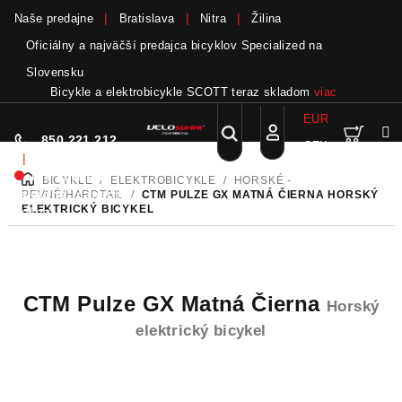
Naše predajne
Bratislava
Nitra
Žilina
Oficiálny a najväčší predajca bicyklov Specialized na
Slovensku
Bicykle a elektrobicykle SCOTT teraz skladom
viac
EUR
Nák
Hľadať
850 221 212
CZK
Prejsť
Prihlásenie
|
na
Nie sme pri
BICYKLE
/
ELEKTROBICYKLE
/
HORSKÉ -
DOMOV
obsah
koší
telefóne.
Zanechať
PEVNÉ/HARDTAIL
/
CTM PULZE GX MATNÁ ČIERNA
HORSKÝ
ELEKTRICKÝ BICYKEL
odkaz
CTM Pulze GX Matná Čierna
Horský
elektrický bicykel