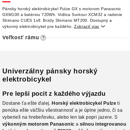
O
Pánsky horský elektrobicykel Pulze GX s motorom Panasonic
GXM100 a batériou 720Wh. Vidlica Suntour XCM32 a radenie
Shimano CUES 1x9. Brzdy Shimano MT200. Dostupný a
výkonný elektrobicykel pre každého.
Zobraziť viac

Veľkosť rámu
?
Univerzálny pánsky horský
elektrobicykel
Pre lepší pocit z každého výjazdu
Dostane ťa ešte ďalej.
Horský elektrobicykel Pulze
ti
ponúka ešte väčšiu všestrannosť a je úplne jedno, či sa
vyberieš na hrebeňovku, alebo len tak popri jazere. S
výkonným motorom Panasonic
a
silnou integrovanou