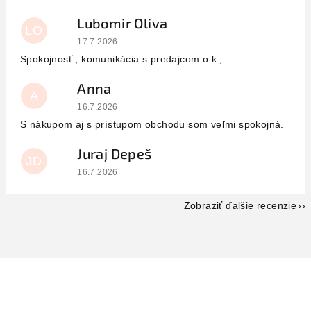
Lubomir Oliva
LO
Hodnotenie obchodu je 5 z 5 hviezdičiek.
17.7.2026
Spokojnosť , komunikácia s predajcom o.k.,
Anna
A
Hodnotenie obchodu je 5 z 5 hviezdičiek.
16.7.2026
S nákupom aj s prístupom obchodu som veľmi spokojná.
Juraj Depeš
JD
Hodnotenie obchodu je 5 z 5 hviezdičiek.
16.7.2026
Zobraziť ďalšie recenzie