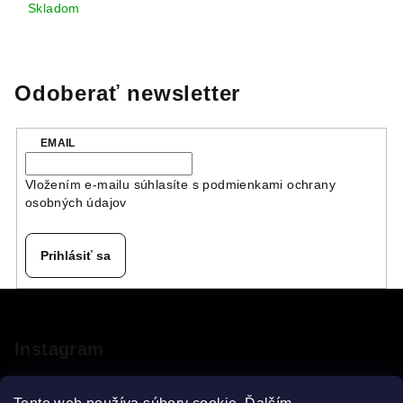
Skladom
Odoberať newsletter
EMAIL
Vložením e-mailu súhlasíte s
podmienkami ochrany
osobných údajov
Prihlásiť sa
Z
á
p
Instagram
ä
t