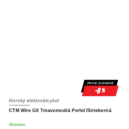
PRÁVE ZĽAVNENÉ
-8
%
Horský elektrobicykel
CTM Wire GX Tmavomodrá Perleť/Strieborná
Skladom