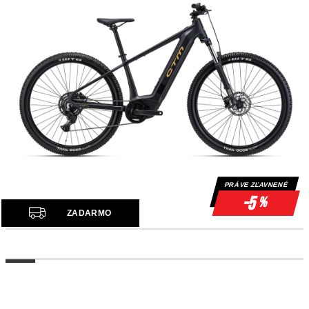
PRÁVE ZĽAVNENÉ
-5
%
Z
ZADARMO
A
D
A
R
M