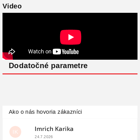
Video
Dodatočné parametre
Imrich Karika
IK
Hodnotenie obchodu je 5 z 5 hviezdičiek.
24.7.2026