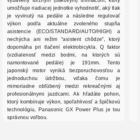
vybavený torzným (tlakovým) snímačom, ktorý
umožňuje riadiacej jednotke vyhodnotiť, aký tlak
je vyvinutý na pedále a následne regulovať
výkon podľa aktuálne zvoleného stupňa
asistencie (ECO/STANDARD/AUTO/HIGH) a
nechýcha ani režim “asistent chôdze”, ktorý
dopomáha pri tlačení elektrobicykla. Q faktor
(vzdialenosť medzi bodmi, na ktorých sú
namontované pedále) je 191mm. Tento
japonský motor vyniká bezporuchovosťou a
jednoduchou údržbou, vďaka čomu je
mimoriadne obľúbený medzi rekreačnými aj
profesionálnymi jazdcami. Ak hľadáte pohon,
ktorý kombinuje výkon, spoľahlivosť a špičkovú
technológiu, Panasonic GX Power Plus je tou
správnou voľbou.