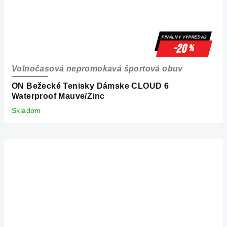
FINÁLNY VÝPREDAJ
-20
%
Volnočasová nepromokavá športová obuv
ON Bežecké Tenisky Dámske CLOUD 6
Waterproof Mauve/Zinc
Skladom