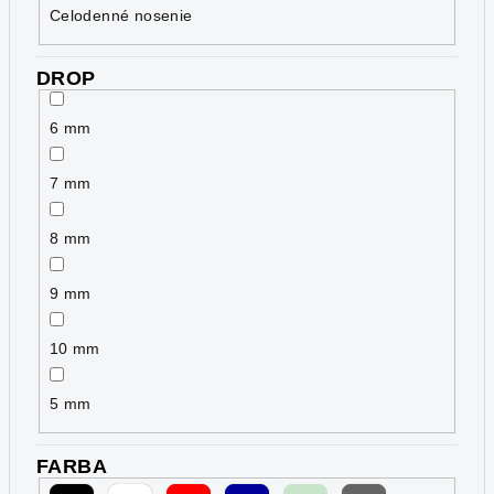
Celodenné nosenie
DROP
6 mm
7 mm
8 mm
9 mm
10 mm
5 mm
FARBA