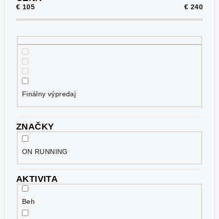
€
105
€
240
r
o
d
u
k
t
o
Finálny výpredaj
v
ZNAČKY
ON RUNNING
AKTIVITA
Beh