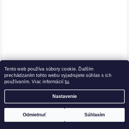
Tento web používa súbory cookie. Ďalším
prechádzaním tohto webu vyjadrujete súhlas s ich
FINÁLNY VÝPREDAJ
-22
%
používaním. Viac informácií
tu
.
Bežecké tenisky
Nastavenie
ON Bežecké Tenisky Pánske CLOUD X 4 AD
White/Wolf
FILTROVAŤ
Odmietnuť
Súhlasím
Skladom