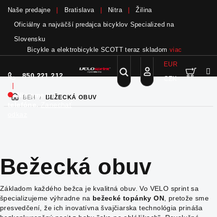
Naše predajne
Bratislava
Nitra
Žilina
Oficiálny a najväčší predajca bicyklov Specialized na
Slovensku
Bicykle a elektrobicykle SCOTT teraz skladom
viac
EUR
Nák
Hľadať
850 221 212
CZK
Prejsť
Prihlásenie
|
na
Nie sme pri
BEH
/
BEŽECKÁ OBUV
DOMOV
obsah
koší
telefóne.
Zanechať
odkaz
Bežecká obuv
Základom každého bežca je kvalitná obuv. Vo VELO sprint sa
špecializujeme výhradne na
bežecké topánky ON
, pretože sme
presvedčení, že ich inovatívna švajčiarska technológia prináša