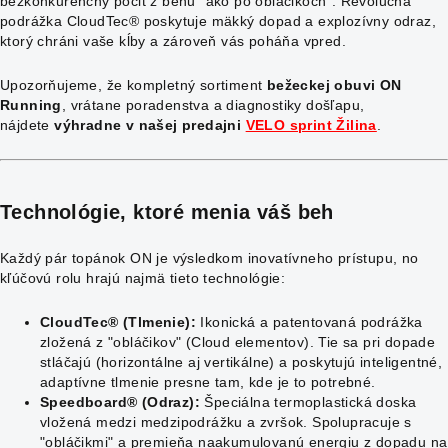
bezkonkurenčný pocit z behu "ako po obláčikoch". Revolučná
podrážka CloudTec® poskytuje mäkký dopad a explozívny odraz,
ktorý chráni vaše kĺby a zároveň vás poháňa vpred.
Upozorňujeme, že kompletný sortiment
bežeckej obuvi ON
Running
, vrátane poradenstva a diagnostiky došľapu,
nájdete
výhradne v našej predajni
VELO sprint Žilina
.
Technológie, ktoré menia váš beh
Každý pár topánok ON je výsledkom inovatívneho prístupu, no
kľúčovú rolu hrajú najmä tieto technológie:
CloudTec® (Tlmenie):
Ikonická a patentovaná podrážka
zložená z "obláčikov" (Cloud elementov). Tie sa pri dopade
stláčajú (horizontálne aj vertikálne) a poskytujú inteligentné,
adaptívne tlmenie presne tam, kde je to potrebné.
Speedboard® (Odraz):
Špeciálna termoplastická doska
vložená medzi medzipodrážku a zvršok. Spolupracuje s
"obláčikmi" a premieňa naakumulovanú energiu z dopadu na