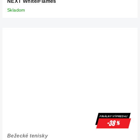
NEXT White/Flames
Skladom
FINÁLNY VÝPREDAJ
-38
%
Bežecké tenisky