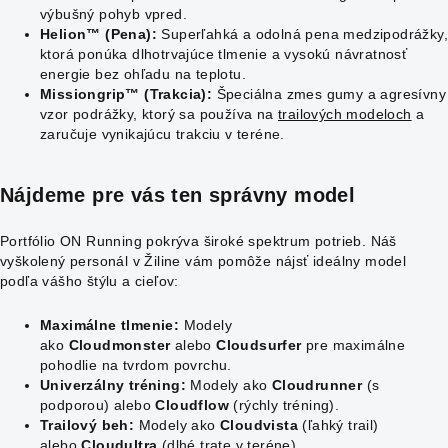
výbušný pohyb vpred.
Helion™ (Pena):
Superľahká a odolná pena medzipodrážky
ktorá ponúka dlhotrvajúce tlmenie a vysokú návratnosť
energie bez ohľadu na teplotu.
Missiongrip™ (Trakcia):
Špeciálna zmes gumy a agresívny
vzor podrážky, ktorý sa používa na
trailových modeloch
a
zaručuje vynikajúcu trakciu v teréne.
Nájdeme pre vás ten správny model
Portfólio ON Running pokrýva široké spektrum potrieb. Náš
vyškolený personál v Žiline vám pomôže nájsť ideálny model
podľa vášho štýlu a cieľov:
Maximálne tlmenie:
Modely
ako
Cloudmonster
alebo
Cloudsurfer
pre maximálne
pohodlie na tvrdom povrchu.
Univerzálny tréning:
Modely ako
Cloudrunner
(s
podporou) alebo
Cloudflow
(rýchly tréning).
Trailový beh:
Modely ako
Cloudvista
(ľahký trail)
alebo
Cloudultra
(dlhé trate v teréne).