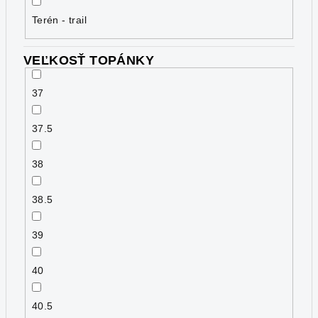
Terén - trail
VEĽKOSŤ TOPÁNKY
37
37.5
38
38.5
39
40
40.5