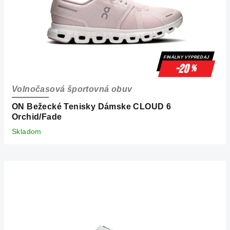
o
d
u
k
FINÁLNY VÝPREDAJ
t
-20
%
o
Volnočasová športovná obuv
v
ON Bežecké Tenisky Dámske CLOUD 6
Orchid/Fade
Skladom