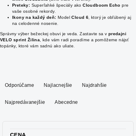
Preteky:
Superľahké špeciály ako
Cloudboom Echo
pre
vaše osobné rekordy.
Ikony na každý deň:
Model
Cloud 6
, ktorý je obľúbený aj
na celodenné nosenie.
Správny výber bežeckej obuvi je veda. Zastavte sa v
predajni
VELO sprint Žilina
, kde vám radi poradíme a pomôžeme nájsť
topánky, ktoré vám sadnú ako uliate.
R
a
Odporúčame
Najlacnejšie
Najdrahšie
d
e
Najpredávanejšie
Abecedne
n
i
e
p
CENA