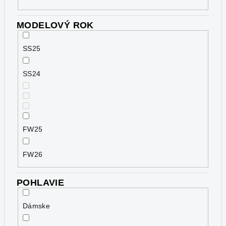
MODELOVÝ ROK
SS25
SS24
FW25
FW26
POHLAVIE
Dámske