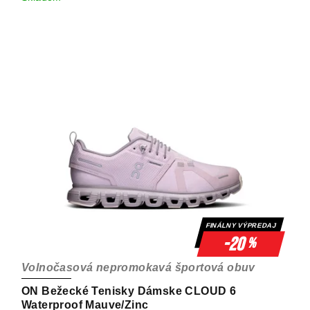
FINÁLNY VÝPREDAJ
-20
%
Volnočasová nepromokavá športová obuv
ON Bežecké Tenisky Dámske CLOUD 6
Waterproof Mauve/Zinc