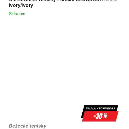
Ivory/Ivory
Skladom
FINÁLNY VÝPREDAJ
-30
%
Bežecké tenisky