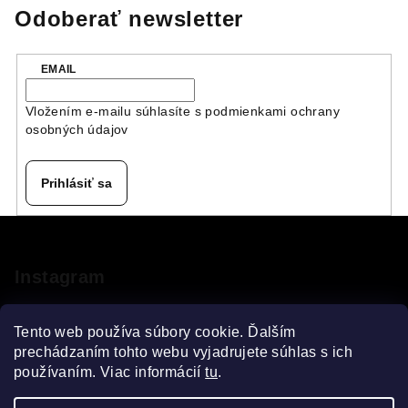
Odoberať newsletter
EMAIL
Vložením e-mailu súhlasíte s
podmienkami ochrany
osobných údajov
Prihlásiť sa
Z
á
p
Instagram
ä
t
Tento web používa súbory cookie. Ďalším
i
prechádzaním tohto webu vyjadrujete súhlas s ich
používaním. Viac informácií
tu
.
e
Sledovať na Instagrame