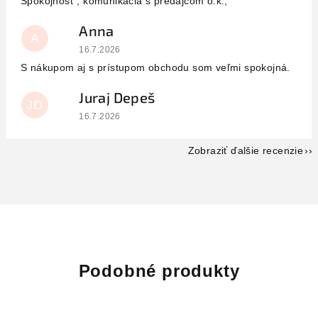
Spokojnosť , komunikácia s predajcom o.k.,
Anna
A
Hodnotenie obchodu je 5 z 5 hviezdičiek.
16.7.2026
S nákupom aj s prístupom obchodu som veľmi spokojná.
Juraj Depeš
JD
Hodnotenie obchodu je 5 z 5 hviezdičiek.
16.7.2026
Zobraziť ďalšie recenzie
Podobné produkty