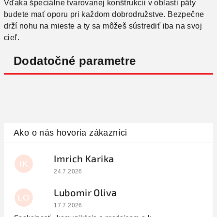
Vďaka špeciálne tvarovanej konštrukcii v oblasti päty
budete mať oporu pri každom dobrodružstve. Bezpečne
drží nohu na mieste a ty sa môžeš sústrediť iba na svoj
cieľ.
Dodatočné parametre
Imrich Karika
IK
Hodnotenie obchodu je 5 z 5 hviezdičiek.
24.7.2026
Lubomir Oliva
LO
Hodnotenie obchodu je 5 z 5 hviezdičiek.
17.7.2026