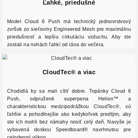
Ľahké, priedušné
Model Cloud 6 Push má technický jednovrstvový
zvršok zo sieťoviny Engineered Mesh pre maximálnu
priedušnosť a lepšiu cirkuláciu vzduchu. Aby ste
zostali na nohách ľahkí od rána do večera.
CloudTec® a viac
Chodidlá by sa mali cítiť dobre. Topánky Cloud 6
Push, odpružené
superpena Helion™
a
charakteristickou medzipodrážkou CloudTec®, sú
ľahšie a pohodlnejšie ako kedykoľvek predtým, aby
ste ich mohli bez námahy nosiť celý deň. Navyše je
vybavená doskou Speedboard® navrhnutou pre
celodenný výkon.