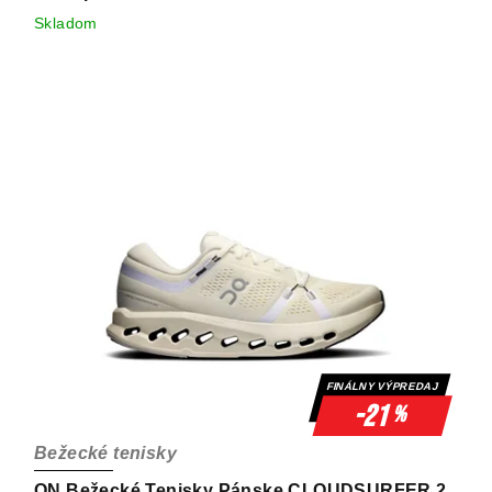
Skladom
FINÁLNY VÝPREDAJ
-21
%
Bežecké tenisky
ON Bežecké Tenisky Pánske CLOUDSURFER 2