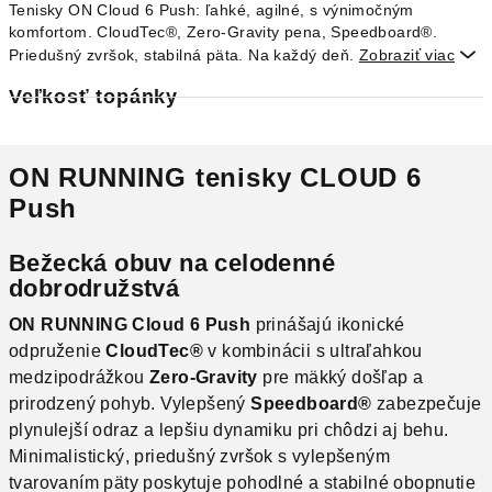
Tenisky ON Cloud 6 Push: ľahké, agilné, s výnimočným
komfortom. CloudTec®, Zero-Gravity pena, Speedboard®.
Priedušný zvršok, stabilná päta. Na každý deň.
Zobraziť viac

Veľkosť topánky
ON RUNNING tenisky
CLOUD 6
Push
Bežecká obuv na celodenné
dobrodružstvá
ON RUNNING Cloud 6 Push
prinášajú ikonické
odpruženie
CloudTec®
v kombinácii s ultraľahkou
medzipodrážkou
Zero-Gravity
pre mäkký došľap a
prirodzený pohyb. Vylepšený
Speedboard®
zabezpečuje
plynulejší odraz a lepšiu dynamiku pri chôdzi aj behu.
Minimalistický, priedušný zvršok s vylepšeným
tvarovaním päty poskytuje pohodlné a stabilné obopnutie