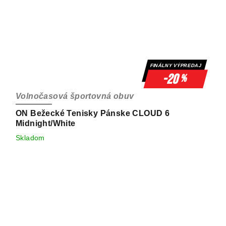
FINÁLNY VÝPREDAJ
-20
%
Volnočasová športovná obuv
ON Bežecké Tenisky Pánske CLOUD 6
Midnight/White
Skladom