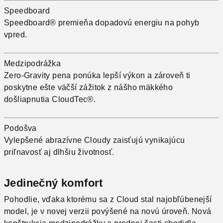
Speedboard
Speedboard® premieňa dopadovú energiu na pohyb
vpred.
Medzipodrážka
Zero-Gravity pena ponúka lepší výkon a zároveň ti
poskytne ešte väčší zážitok z nášho mäkkého
došliapnutia CloudTec®.
Podošva
Vylepšené abrazívne Cloudy zaisťujú vynikajúcu
priľnavosť aj dlhšiu životnosť.
Jedinečný komfort
Pohodlie, vďaka ktorému sa z Cloud stal najobľúbenejší
model, je v novej verzii povýšené na novú úroveň. Nová