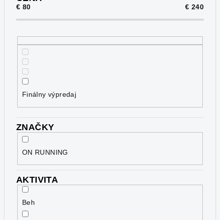
€
80
€
240
r
o
d
u
k
t
o
Finálny výpredaj
v
ZNAČKY
ON RUNNING
AKTIVITA
Beh