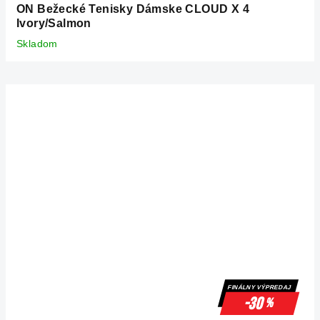
ON Bežecké Tenisky Dámske CLOUD X 4
Ivory/Salmon
Skladom
FINÁLNY VÝPREDAJ
-30
%