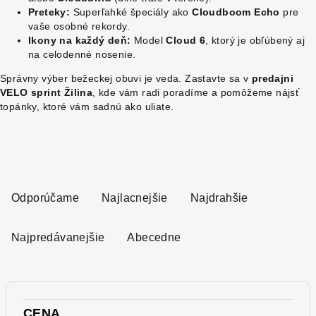
Preteky:
Superľahké špeciály ako
Cloudboom Echo
pre
vaše osobné rekordy.
Ikony na každý deň:
Model
Cloud 6
, ktorý je obľúbený aj
na celodenné nosenie.
Správny výber bežeckej obuvi je veda. Zastavte sa v
predajni
VELO sprint Žilina
, kde vám radi poradíme a pomôžeme nájsť
topánky, ktoré vám sadnú ako uliate.
R
a
Odporúčame
Najlacnejšie
Najdrahšie
d
e
Najpredávanejšie
Abecedne
n
i
e
p
CENA