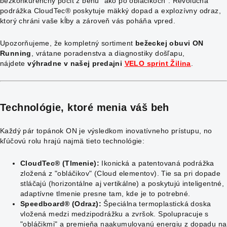
bezkonkurenčný pocit z behu "ako po obláčikoch". Revolučná
podrážka CloudTec® poskytuje mäkký dopad a explozívny odraz,
ktorý chráni vaše kĺby a zároveň vás poháňa vpred.
Upozorňujeme, že kompletný sortiment
bežeckej obuvi ON
Running
, vrátane poradenstva a diagnostiky došľapu,
nájdete
výhradne v našej predajni
VELO sprint Žilina
.
Technológie, ktoré menia váš beh
Každý pár topánok ON je výsledkom inovatívneho prístupu, no
kľúčovú rolu hrajú najmä tieto technológie:
CloudTec® (Tlmenie):
Ikonická a patentovaná podrážka
zložená z "obláčikov" (Cloud elementov). Tie sa pri dopade
stláčajú (horizontálne aj vertikálne) a poskytujú inteligentné,
adaptívne tlmenie presne tam, kde je to potrebné.
Speedboard® (Odraz):
Špeciálna termoplastická doska
vložená medzi medzipodrážku a zvršok. Spolupracuje s
"obláčikmi" a premieňa naakumulovanú energiu z dopadu na