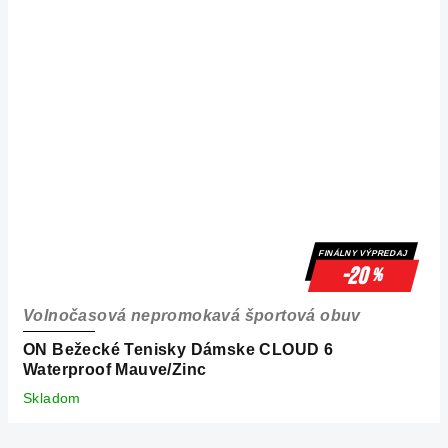
FINÁLNY VÝPREDAJ
-20
%
Volnočasová nepromokavá športová obuv
ON Bežecké Tenisky Dámske CLOUD 6
Waterproof Mauve/Zinc
Skladom