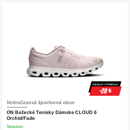
V
ý
p
i
s
p
r
o
d
u
k
FINÁLNY VÝPREDAJ
t
-20
%
o
Volnočasová športovná obuv
v
ON Bežecké Tenisky Dámske CLOUD 6
Orchid/Fade
Skladom