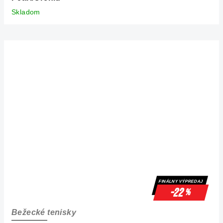
Skladom
FINÁLNY VÝPREDAJ
-22
%
Bežecké tenisky