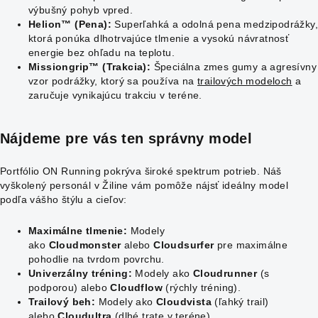
výbušný pohyb vpred.
Helion™ (Pena):
Superľahká a odolná pena medzipodrážky
ktorá ponúka dlhotrvajúce tlmenie a vysokú návratnosť
energie bez ohľadu na teplotu.
Missiongrip™ (Trakcia):
Špeciálna zmes gumy a agresívny
vzor podrážky, ktorý sa používa na
trailových modeloch
a
zaručuje vynikajúcu trakciu v teréne.
Nájdeme pre vás ten správny model
Portfólio ON Running pokrýva široké spektrum potrieb. Náš
vyškolený personál v Žiline vám pomôže nájsť ideálny model
podľa vášho štýlu a cieľov:
Maximálne tlmenie:
Modely
ako
Cloudmonster
alebo
Cloudsurfer
pre maximálne
pohodlie na tvrdom povrchu.
Univerzálny tréning:
Modely ako
Cloudrunner
(s
podporou) alebo
Cloudflow
(rýchly tréning).
Trailový beh:
Modely ako
Cloudvista
(ľahký trail)
alebo
Cloudultra
(dlhé trate v teréne).