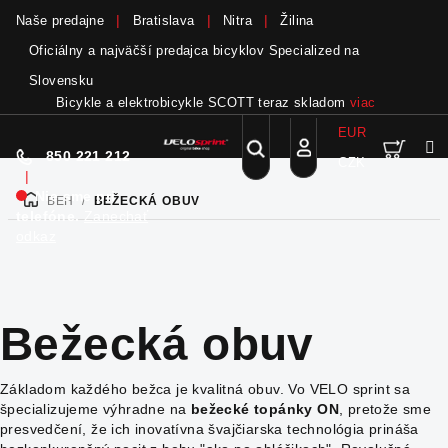
Naše predajne
Bratislava
Nitra
Žilina
Oficiálny a najväčší predajca bicyklov Specialized na
Slovensku
Bicykle a elektrobicykle SCOTT teraz skladom
viac
EUR
Nák
Hľadať
850 221 212
CZK
Prejsť
Prihlásenie
|
na
Nie sme pri
BEH
/
BEŽECKÁ OBUV
DOMOV
obsah
koší
telefóne.
Zanechať
odkaz
Bežecká obuv
Základom každého bežca je kvalitná obuv. Vo VELO sprint sa
špecializujeme výhradne na
bežecké topánky ON
, pretože sme
presvedčení, že ich inovatívna švajčiarska technológia prináša