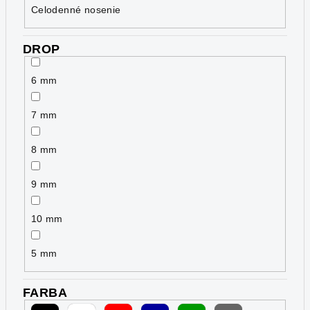
Celodenné nosenie
DROP
6 mm
7 mm
8 mm
9 mm
10 mm
5 mm
FARBA