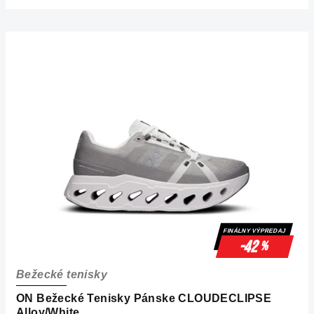
FINÁLNY VÝPREDAJ
-42
%
Bežecké tenisky
ON Bežecké Tenisky Pánske CLOUDECLIPSE
Alloy/White