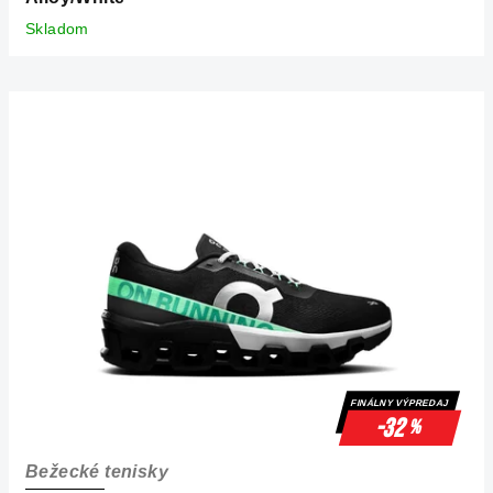
Skladom
FINÁLNY VÝPREDAJ
-32
%
Bežecké tenisky