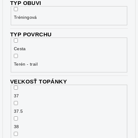
TYP OBUVI
Tréningová
TYP POVRCHU
Cesta
Terén - trail
VEĽKOSŤ TOPÁNKY
37
37.5
38