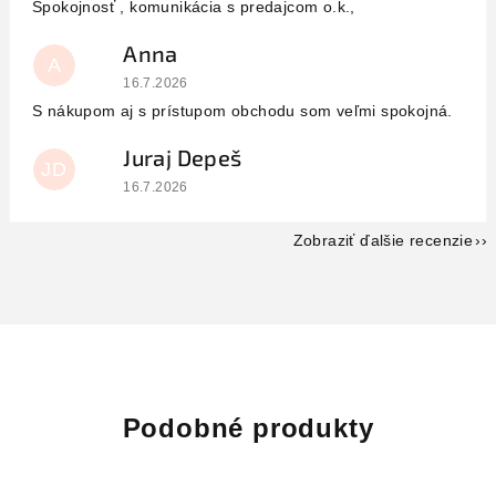
Spokojnosť , komunikácia s predajcom o.k.,
Anna
A
Hodnotenie obchodu je 5 z 5 hviezdičiek.
16.7.2026
S nákupom aj s prístupom obchodu som veľmi spokojná.
Juraj Depeš
JD
Hodnotenie obchodu je 5 z 5 hviezdičiek.
16.7.2026
Zobraziť ďalšie recenzie
Podobné produkty