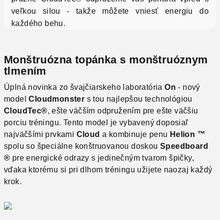
veľkou silou - takže môžete vniesť energiu do
každého behu.
Monštruózna topánka s monštruóznym
tlmením
Úplná novinka zo švajčiarskeho laboratória
On
- nový
model
Cloudmonster
s tou najlepšou technológiou
CloudTec®
, ešte väčším odpružením pre ešte väčšiu
porciu tréningu. Tento model je vybavený doposiaľ
najväčšími prvkami
Cloud
a kombinuje penu
Helion ™
spolu so špeciálne konštruovanou doskou
Speedboard
®
pre energické odrazy s jedinečným tvarom špičky,
vďaka ktorému si pri dlhom tréningu užijete naozaj každý
krok.