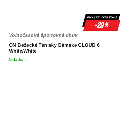
FINÁLNY VÝPREDAJ
-20
%
Volnočasová športovná obuv
ON Bežecké Tenisky Dámske CLOUD 6
White/White
Skladom