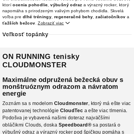
ktorí
ocenia pohodlie
,
výbušný odraz
a výrazný rocker, ktorý
napomáha s prirodzeným valivým pohybom chodidla. Skvelá
voľba pre
dlhé tréningy
,
regeneračné behy
,
začiatočníkov
a
ťažších bežcov
.
Zobraziť viac

Veľkosť topánky
ON RUNNING tenisky
CLOUDMONSTER
Maximálne odpružená bežecká obuv s
monštruóznym odrazom a návratom
energie
Zoznám sa s modelom
Cloudmonster
, ktorý má ešte viac
patentovanej technológie
CloudTec
a ešte viac tlmenia.
Podošva je vybavená našimi doteraz najväčšími
obláčikmi Clouds, doska
Speedboard®
sa postará o
výbušný odraz a výrazný rocker pod špičkou pomáha s