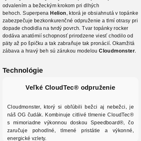
odvalením a bežeckým krokom pri dlhých
behoch. Superpena
Helion
, ktorá je obsiahnutá v topánke
zabezpečuje bezkonkurenčné odpruženie a tlmí otrasy pri
dopade chodidla na tvrdý povrch. Tvar topánky rocker
dodáva anatómií schopnosť prirodzene viesť chodilo od
päty až po špičku a tak zabraňuje tak pronácií. Okamžitá
zábava a hravý beh sú zárukou modelou
Cloudmonster
.
Technológie
Veľké
CloudTec®
odpruženie
Cloudmonster, ktorý si obľúbili bežci aj nebežci, je
náš OG čudák. Kombinuje citlivé tlmenie CloudTec®
s mimoriadne výkonnou doskou
Speedboard®
, čo
zaručuje pohodlné, tlmené pristátie a výkonné,
energické vzlety.