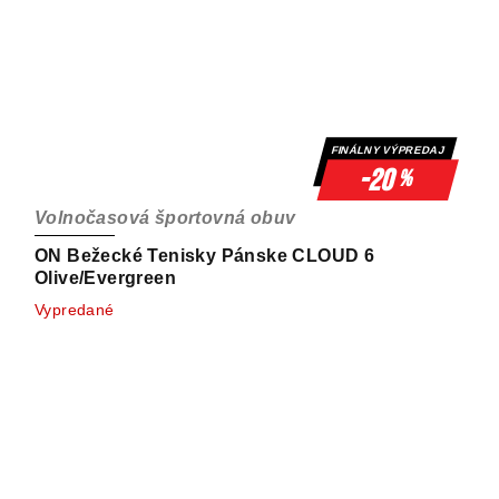
FINÁLNY VÝPREDAJ
-20
%
Volnočasová športovná obuv
ON Bežecké Tenisky Pánske CLOUD 6
Olive/Evergreen
Vypredané