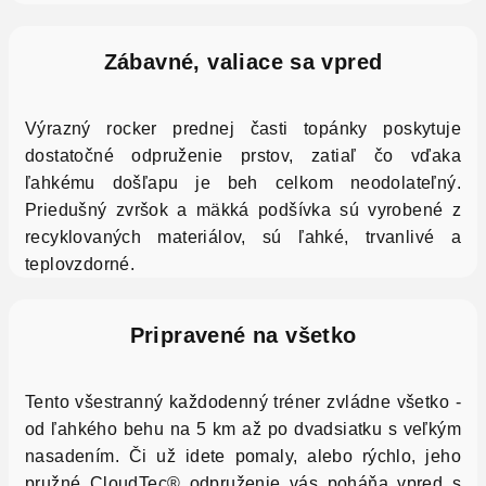
Zábavné, valiace sa vpred
Výrazný rocker prednej časti topánky poskytuje
dostatočné odpruženie prstov, zatiaľ čo vďaka
ľahkému došľapu je beh celkom neodolateľný.
Priedušný zvršok a mäkká podšívka sú vyrobené z
recyklovaných materiálov, sú ľahké, trvanlivé a
teplovzdorné.
Pripravené na všetko
Tento všestranný každodenný tréner zvládne všetko -
od ľahkého behu na 5 km až po dvadsiatku s veľkým
nasadením. Či už idete pomaly, alebo rýchlo, jeho
pružné CloudTec® odpruženie vás poháňa vpred s