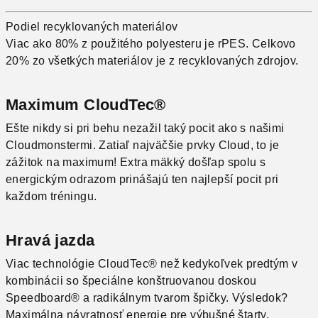
Podiel recyklovaných materiálov
Viac ako 80% z použitého polyesteru je rPES. Celkovo
20% zo všetkých materiálov je z recyklovaných zdrojov.
Maximum CloudTec®
Ešte nikdy si pri behu nezažil taký pocit ako s našimi
Cloudmonstermi. Zatiaľ najväčšie prvky Cloud, to je
zážitok na maximum! Extra mäkký došľap spolu s
energickým odrazom prinášajú ten najlepší pocit pri
každom tréningu.
Hravá jazda
Viac technológie CloudTec® než kedykoľvek predtým v
kombinácii so špeciálne konštruovanou doskou
Speedboard® a radikálnym tvarom špičky. Výsledok?
Maximálna návratnosť energie pre výbušné štarty.