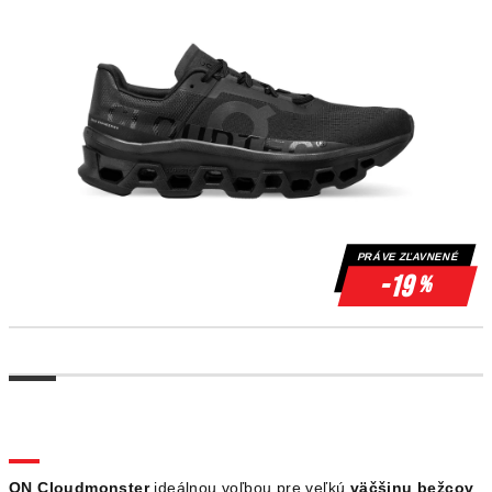
PRÁVE ZĽAVNENÉ
-19
%
ON Cloudmonster
ideálnou voľbou pre veľkú
väčšinu bežcov
,