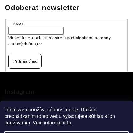
Odoberať newsletter
EMAIL
Vložením e-mailu súhlasíte s
podmienkami ochrany
osobných údajov
Prihlásiť sa
Z
á
p
Instagram
ä
t
Tento web používa súbory cookie. Ďalším
i
prechádzaním tohto webu vyjadrujete súhlas s ich
používaním. Viac informácií
tu
.
e
Sledovať na Instagrame