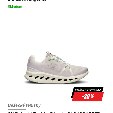
Skladom
FINÁLNY VÝPREDAJ
-30
%
Bežecké tenisky