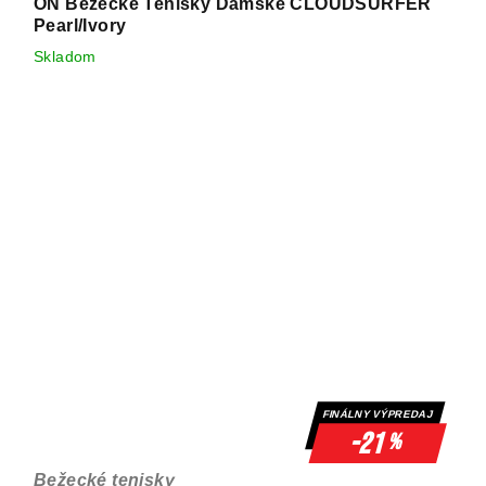
ON Bežecké Tenisky Dámske CLOUDSURFER
Pearl/Ivory
Skladom
FINÁLNY VÝPREDAJ
-21
%
Bežecké tenisky