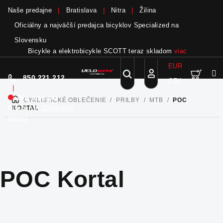
Naše predajne
Bratislava
Nitra
Žilina
Oficiálny a najväčší predajca bicyklov Specialized na
Slovensku
Bicykle a elektrobicykle SCOTT teraz skladom
viac
EUR
Nák
Hľadať
850 221 212
CZK
Prejsť
Prihlásenie
|
na
Nie sme pri
CYKLISTICKÉ OBLEČENIE
/
PRILBY
/
MTB
/
POC
DOMOV
obsah
koší
telefóne.
Zanechať
KORTAL
odkaz
POC Kortal