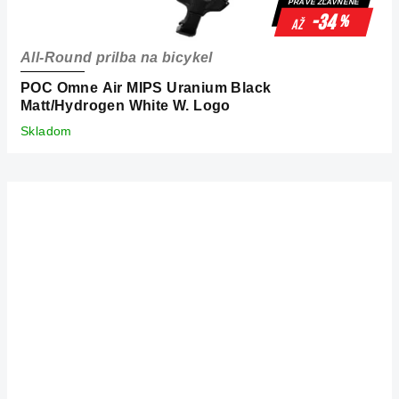
PRÁVE ZĽAVNENÉ
-34
%
až
All-Round prilba na bicykel
POC Omne Air MIPS Uranium Black
Matt/Hydrogen White W. Logo
Skladom