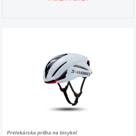
V
ý
p
i
s
p
r
o
d
u
k
t
o
Pretekárska prilba na bicykel