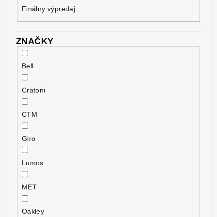
Finálny výpredaj
ZNAČKY
Bell
Cratoni
CTM
Giro
Lumos
MET
Oakley