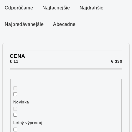
a
Odporúčame
Najlacnejšie
Najdrahšie
d
e
Najpredávanejšie
Abecedne
n
i
e
p
CENA
€
11
€
339
r
o
d
u
k
Novinka
t
o
v
Letný výpredaj