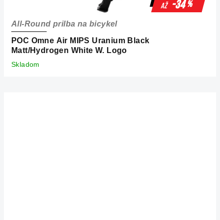
-34
%
až
All-Round prilba na bicykel
POC Omne Air MIPS Uranium Black
Matt/Hydrogen White W. Logo
Skladom