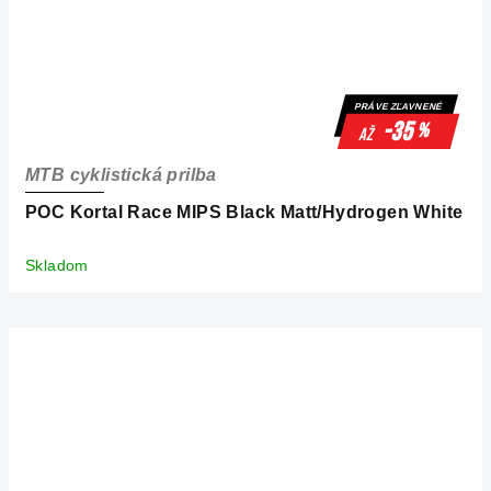
PRÁVE ZĽAVNENÉ
-35
%
až
MTB cyklistická prilba
POC Kortal Race MIPS Black Matt/Hydrogen White
Skladom