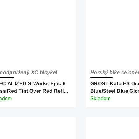
oodpružený XC bicykel
Horský bike celopé
ECIALIZED S-Works Epic 9
GHOST Kato FS Oc
ss Red Tint Over Red Reflex
Blue/Steel Blue Glo
rl Edge Fade/Metallic White
ladom
Skladom
ver