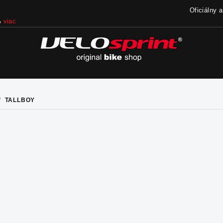
Oficiálny 
%
viac
/
TALLBOY