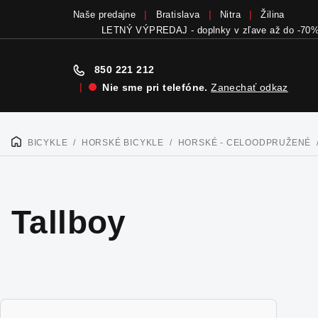
Naše predajne
Bratislava
Nitra
Žilina
LETNÝ VÝPREDAJ - doplnky v zľave až do -70
850 221 212
|
Nie sme pri telefóne.
Zanechať odkaz
Prejsť
na
BICYKLE
/
HORSKÉ BICYKLE
/
HORSKÉ - CELOODPRUŽENÉ
DOMOV
obsah
Tallboy
B