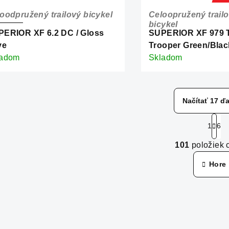
oodpružený trailový bicykel
Celoopružený trail
bicykel
ERIOR XF 6.2 DC / Gloss
SUPERIOR XF 979 T
ve
Trooper Green/Blac
ladom
Skladom
Načítať 17 ďa
S
1
6
t
O
r
101
položiek 
v
á
Hore
n
l
k
á
o
d
v
a
a
c
n