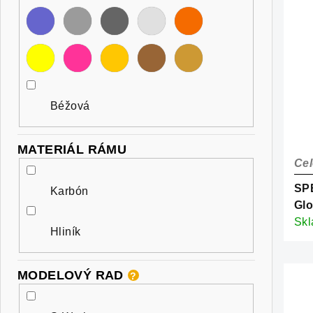
Béžová
MATERIÁL RÁMU
Cel
SP
Karbón
Glo
Pea
Sk
Hliník
Sil
MODELOVÝ RAD
?