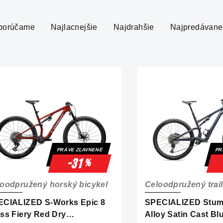
porúčame
Najlacnejšie
Najdrahšie
Najpredávane
PRÁVE ZĽAVNENÉ
PR
-31
%
oodpružený horský bicykel
Celoodpružený trail
ECIALIZED S-Works Epic 8
SPECIALIZED Stum
ss Fiery Red Dry
Alloy Satin Cast Bl