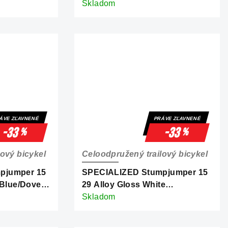
Gold/Gunmetal
Skladom
ÁVE ZĽAVNENÉ
PRÁVE ZĽAVNENÉ
-33
-33
%
%
ový bicykel
Celoodpružený trailový bicykel
pjumper 15
SPECIALIZED Stumpjumper 15
 Blue/Dove
29 Alloy Gloss White
Mountains/Dark Moss Green
Skladom