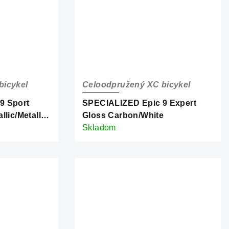
bicykel
Celoodpružený XC bicykel
9 Sport
SPECIALIZED Epic 9 Expert
lic/Metallic
Gloss Carbon/White
Skladom