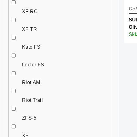
Cel
XF RC
SUP
Oli
XF TR
Sk
Kato FS
Lector FS
Riot AM
Riot Trail
ZFS-5
XF