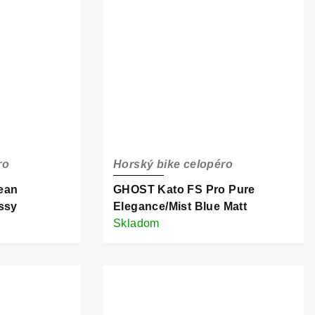
ro
Horský bike celopéro
ean
GHOST Kato FS Pro Pure
ssy
Elegance/Mist Blue Matt
Skladom