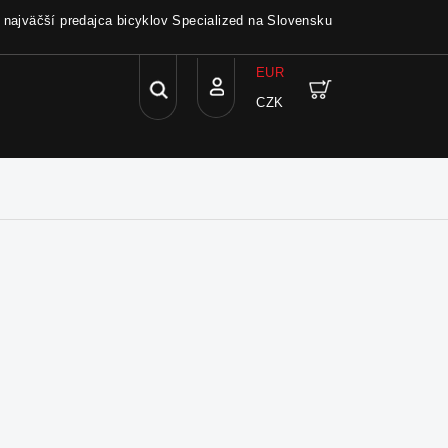
a najväčší predajca bicyklov Specialized na Slovensku
EUR
Hľadať
Nákupný
CZK
Prihlásenie
košík