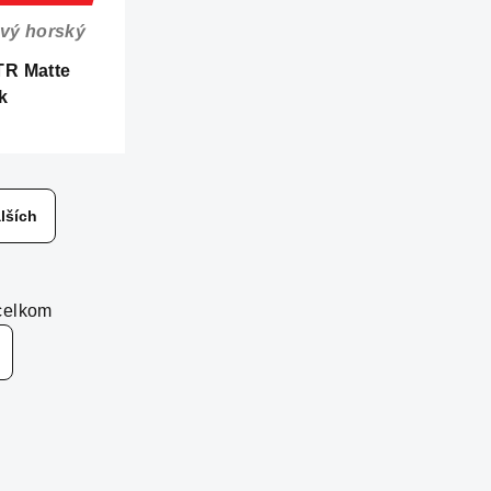
ový horský
R Matte
k
lších
celkom