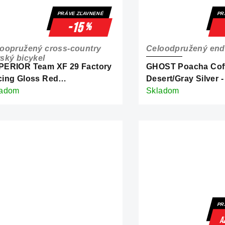
PRÁVE ZĽAVNENÉ
PR
-15
%
oopružený cross-country
Celoodpružený end
ský bicykel
PERIOR Team XF 29 Factory
GHOST Poacha Cof
ing Gloss Red
Desert/Gray Silver -
rbon/Chrome
ladom
Skladom
PR
a