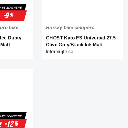
ÁVE ZĽAVNENÉ
-9
%
uro bike
Horský bike celopéro
fee Dusty
GHOST Kato FS Universal 27.5
 Matt
Olive Grey/Black Ink Matt
Informujte sa
ÁVE ZĽAVNENÉ
-12
%
ž