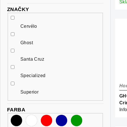
d
Imp
Sk
k
ZNAČKY
u
t
k
Cervélo
o
t
v
Ghost
o
v
Santa Cruz
Specialized
Hor
Superior
GH
Cri
FARBA
Inf