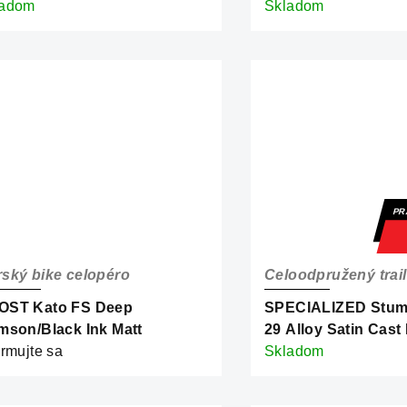
asto/Metallic White Silver
ladom
Grey
Skladom
PR
ský bike celopéro
Celoodpružený trail
OST Kato FS Deep
SPECIALIZED Stum
mson/Black Ink Matt
29 Alloy Satin Cast
ormujte sa
Grey
Skladom