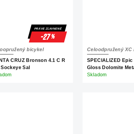
PRÁVE ZĽAVNENÉ
-27
%
oopružený bicykel
Celoodpružený XC 
NTA CRUZ Bronson 4.1 C R
SPECIALIZED Epic 
MX Sockeye Sal
Gloss Dolomite Metal
ladom
Obsidian
Skladom