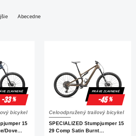
jšie
Abecedne
ÁVE ZĽAVNENÉ
PRÁVE ZĽAVNENÉ
-33
-45
%
%
ový bicykel
Celoodpružený trailový bicykel
pjumper 15
SPECIALIZED Stumpjumper 15
ue/Dove
29 Comp Satin Burnt