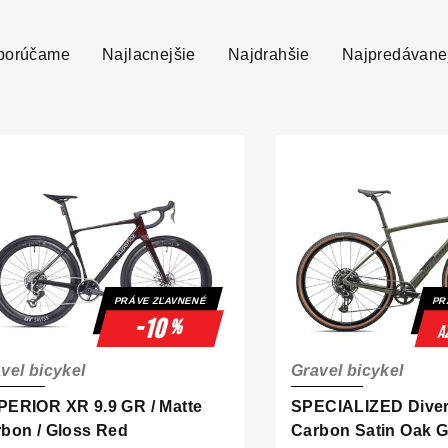
porúčame
Najlacnejšie
Najdrahšie
Najpredávane
PRÁVE ZĽAVNENÉ
PR
-10
%
a
vel bicykel
Gravel bicykel
ERIOR XR 9.9 GR / Matte
SPECIALIZED Dive
bon / Gloss Red
Carbon Satin Oak 