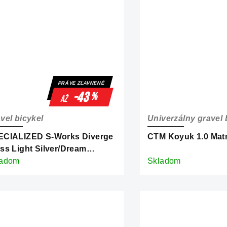
PRÁVE ZĽAVNENÉ
-43
%
až
vel bicykel
Univerzálny gravel 
ECIALIZED S-Works Diverge
CTM Koyuk 1.0 Mat
ss Light Silver/Dream
ver/Dusty Blue/Wild
ladom
Skladom