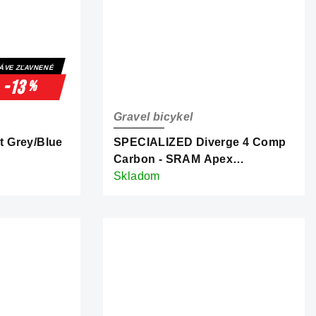
ÁVE ZĽAVNENÉ
-13
%
Gravel bicykel
 Grey/Blue
SPECIALIZED Diverge 4 Comp
Carbon - SRAM Apex
AXS/S1000 Laurel Green
Skladom
Metallic/Dolomite Metallic