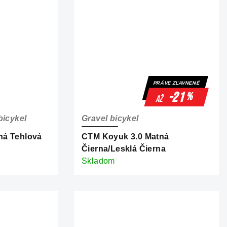
PRÁVE ZĽAVNENÉ
-21
%
až
bicykel
Gravel bicykel
ná Tehlová
CTM Koyuk 3.0 Matná
Čierna/Lesklá Čierna
Skladom