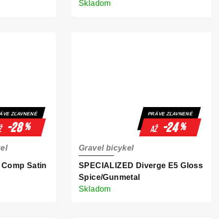
Skladom
ÁVE ZĽAVNENÉ
PRÁVE ZĽAVNENÉ
-28
-24
%
%
ž
až
el
Gravel bicykel
 Comp Satin
SPECIALIZED Diverge E5 Gloss
Spice/Gunmetal
Skladom