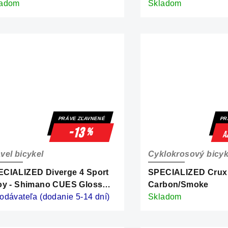
ladom
Skladom
PRÁVE ZĽAVNENÉ
PR
-13
%
a
vel bicykel
Cyklokrosový bicyk
CIALIZED Diverge 4 Sport
SPECIALIZED Crux
oy - Shimano CUES Gloss
Carbon/Smoke
k Navy/Dolomite Metallic
odávateľa (dodanie 5-14 dní)
Skladom