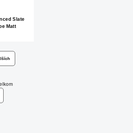
ced Slate
e Matt
lších
celkom