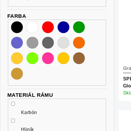
FARBA
Gra
SP
Glo
Sil
Sk
MATERIÁL RÁMU
Karbón
Hliník