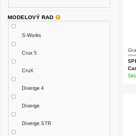
MODELOVÝ RAD
?
S-Works
Gra
Crux 5
SPE
Ca
CruX
Eme
Sk
Diverge 4
Diverge
Diverge STR