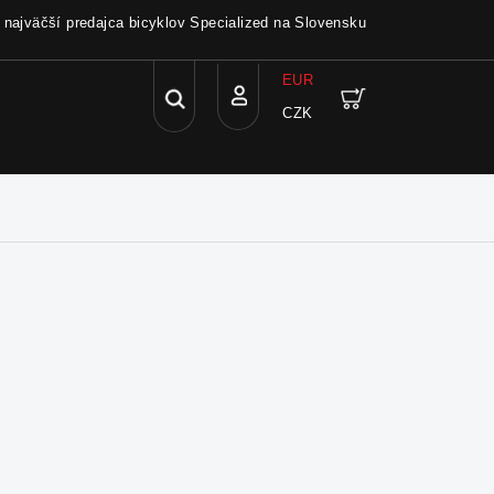
a najväčší predajca bicyklov Specialized na Slovensku
EUR
Hľadať
Nákupný
CZK
Prihlásenie
košík