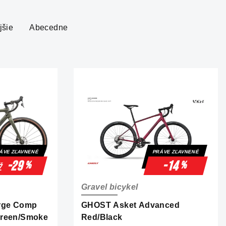
jšie
Abecedne
ÁVE ZĽAVNENÉ
PRÁVE ZĽAVNENÉ
-29
-14
%
%
ž
Gravel bicykel
rge Comp
GHOST Asket Advanced
Green/Smoke
Red/Black