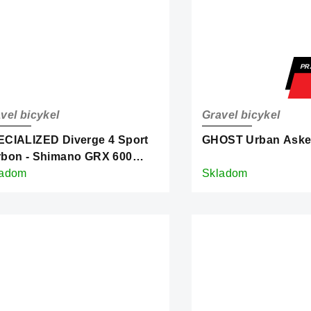
PR
vel bicykel
Gravel bicykel
CIALIZED Diverge 4 Sport
GHOST Urban Asket
rbon - Shimano GRX 600
rald Metallic/Silver Dust
ladom
Skladom