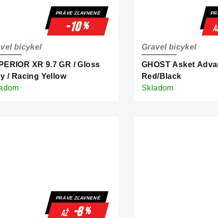
PRÁVE ZĽAVNENÉ
PR
-10
%
a
vel bicykel
Gravel bicykel
ERIOR XR 9.7 GR / Gloss
GHOST Asket Adva
y / Racing Yellow
Red/Black
ladom
Skladom
PRÁVE ZĽAVNENÉ
-8
%
až