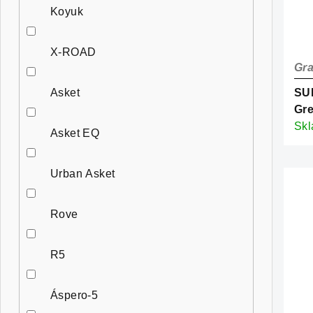
Koyuk
X-ROAD
Gra
Asket
SUP
Gre
Sk
Asket EQ
Urban Asket
Rove
R5
Áspero-5