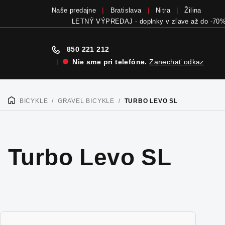
Naše predajne
Bratislava
Nitra
Žilina
LETNÝ VÝPREDAJ - doplnky v zľave až do -70
850 221 212
|
Nie sme pri telefóne.
Zanechať odkaz
Prejsť
na
BICYKLE
/
GRAVEL BICYKLE
/
TURBO LEVO SL
DOMOV
obsah
Turbo Levo SL
B