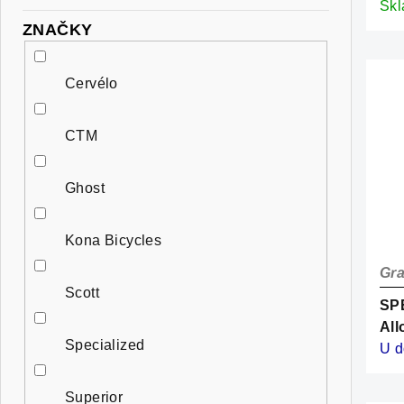
d
Sk
k
ZNAČKY
u
t
k
Cervélo
o
t
v
CTM
o
v
Ghost
Kona Bicycles
Gra
Scott
SPE
All
Specialized
Dar
U d
Superior