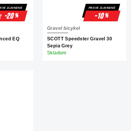
ÁVE ZĽAVNENÉ
PRÁVE ZĽAVNENÉ
-20
-10
%
%
ž
Gravel bicykel
nced EQ
SCOTT Speedster Gravel 30
Sepia Grey
Skladom