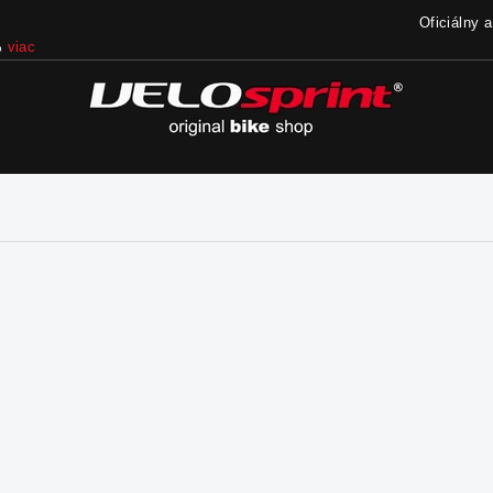
Oficiálny 
%
viac