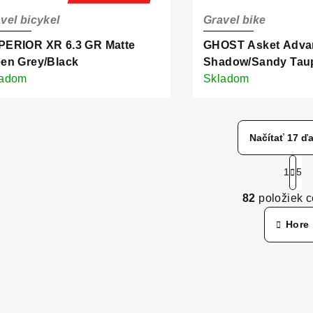
vel bicykel
Gravel bike
PERIOR XR 6.3 GR Matte
GHOST Asket Advan
en Grey/Black
Shadow/Sandy Taup
ladom
Skladom
Načítať 17 ďa
S
1
5
t
O
r
82
položiek 
v
á
Hore
n
l
k
á
o
d
v
a
a
c
n