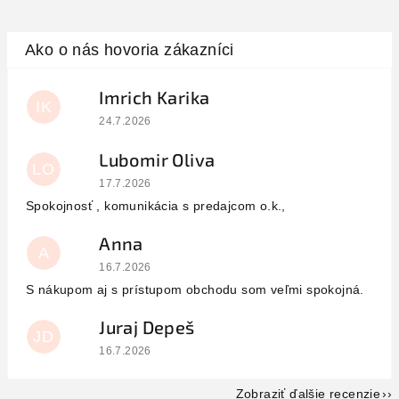
Imrich Karika
IK
Hodnotenie obchodu je 5 z 5 hviezdičiek.
24.7.2026
Lubomir Oliva
LO
Hodnotenie obchodu je 5 z 5 hviezdičiek.
17.7.2026
Spokojnosť , komunikácia s predajcom o.k.,
Anna
A
Hodnotenie obchodu je 5 z 5 hviezdičiek.
16.7.2026
S nákupom aj s prístupom obchodu som veľmi spokojná.
Juraj Depeš
JD
Hodnotenie obchodu je 5 z 5 hviezdičiek.
16.7.2026
Zobraziť ďalšie recenzie