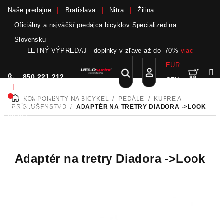
Naše predajne
Bratislava
Nitra
Žilina
Oficiálny a najväčší predajca bicyklov Specialized na
Slovensku
LETNÝ VÝPREDAJ - doplnky v zľave až do -70%
viac
EUR
Nák
Hľadať
850 221 212
CZK
Prejsť
Prihlásenie
|
na
Nie sme pri
KOMPONENTY NA BICYKEL
/
PEDÁLE
/
KUFRE A
DOMOV
obsah
koší
telefóne.
Zanechať
PRÍSLUŠENSTVO
/
ADAPTÉR NA TRETRY DIADORA ->LOOK
odkaz
Adaptér na tretry Diadora ->Look