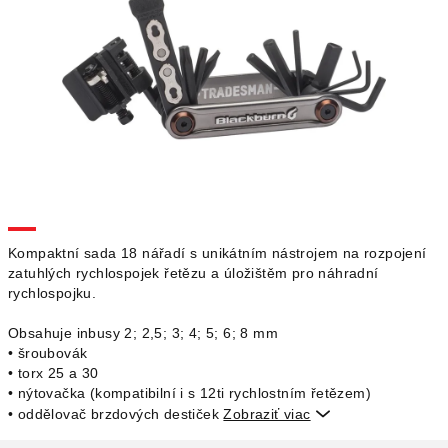
Kompaktní sada 18 nářadí s unikátním nástrojem na rozpojení
zatuhlých rychlospojek řetězu a úložištěm pro náhradní
rychlospojku.
Obsahuje inbusy 2; 2,5; 3; 4; 5; 6; 8 mm
• šroubovák
• torx 25 a 30
• nýtovačka (kompatibilní i s 12ti rychlostním řetězem)
• oddělovač brzdových destiček
Zobraziť viac
