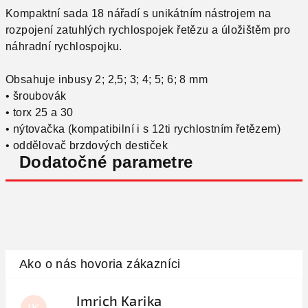
Kompaktní sada 18 nářadí s unikátním nástrojem na
rozpojení zatuhlých rychlospojek řetězu a úložištěm pro
náhradní rychlospojku.
Obsahuje inbusy 2; 2,5; 3; 4; 5; 6; 8 mm
• šroubovák
• torx 25 a 30
• nýtovačka (kompatibilní i s 12ti rychlostním řetězem)
• oddělovač brzdových destiček
Dodatočné parametre
Imrich Karika