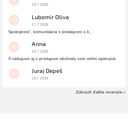
IK
Hodnotenie obchodu je 5 z 5 hviezdičiek.
24.7.2026
Lubomir Oliva
LO
Hodnotenie obchodu je 5 z 5 hviezdičiek.
17.7.2026
Spokojnosť , komunikácia s predajcom o.k.,
Anna
A
Hodnotenie obchodu je 5 z 5 hviezdičiek.
16.7.2026
S nákupom aj s prístupom obchodu som veľmi spokojná.
Juraj Depeš
JD
Hodnotenie obchodu je 5 z 5 hviezdičiek.
16.7.2026
Zobraziť ďalšie recenzie