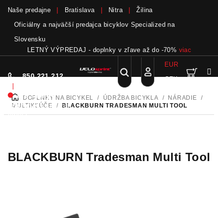
Naše predajne
Bratislava
Nitra
Žilina
Oficiálny a najväčší predajca bicyklov Specialized na
Slovensku
LETNÝ VÝPREDAJ - doplnky v zľave až do -70%
viac
EUR
Nák
Hľadať
850 221 212
CZK
Prejsť
Prihlásenie
|
na
Nie sme pri
DOPLNKY NA BICYKEL
/
ÚDRŽBA BICYKLA
/
NÁRADIE
/
DOMOV
obsah
koší
telefóne.
Zanechať
MULTIKĽÚČE
/
BLACKBURN TRADESMAN MULTI TOOL
odkaz
BLACKBURN Tradesman Multi Tool