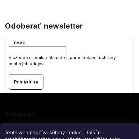
Odoberať newsletter
EMAIL
Vložením e-mailu súhlasíte s
podmienkami ochrany
osobných údajov
Prihlásiť sa
Z
á
p
Instagram
ä
t
Tento web používa súbory cookie. Ďalším