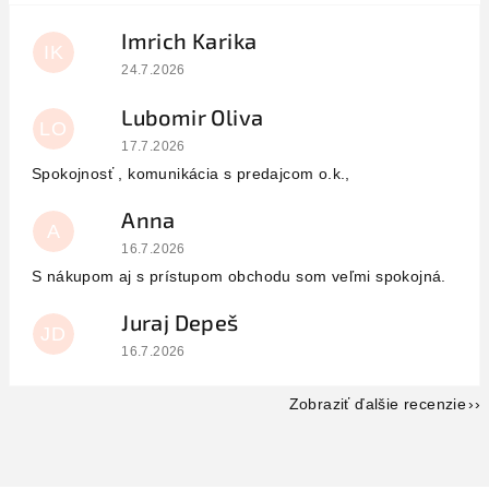
Imrich Karika
IK
Hodnotenie obchodu je 5 z 5 hviezdičiek.
24.7.2026
Lubomir Oliva
LO
Hodnotenie obchodu je 5 z 5 hviezdičiek.
17.7.2026
Spokojnosť , komunikácia s predajcom o.k.,
Anna
A
Hodnotenie obchodu je 5 z 5 hviezdičiek.
16.7.2026
S nákupom aj s prístupom obchodu som veľmi spokojná.
Juraj Depeš
JD
Hodnotenie obchodu je 5 z 5 hviezdičiek.
16.7.2026
Zobraziť ďalšie recenzie