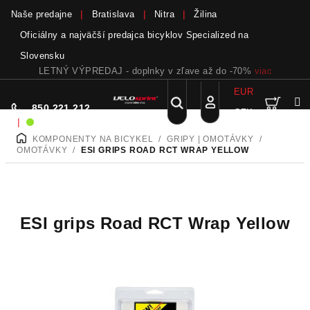
Naše predajne
Bratislava
Nitra
Žilina
Oficiálny a najväčší predajca bicyklov Specialized na
Slovensku
EUR
Nák
Hľadať
850 221 212
CZK
Prejsť
Prihlásenie
|
Sme on-line!
na
KOMPONENTY NA BICYKEL
/
GRIPY | OMOTÁVKY
/
DOMOV
obsah
koší
OMOTÁVKY
/
ESI GRIPS ROAD RCT WRAP YELLOW
ESI grips Road RCT Wrap Yellow