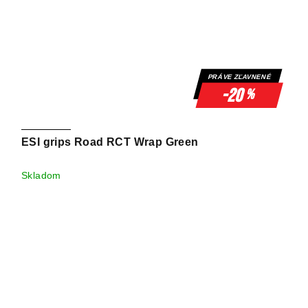
PRÁVE ZĽAVNENÉ
-20
%
ESI grips Road RCT Wrap Green
Skladom