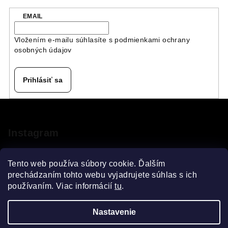
EMAIL
Vložením e-mailu súhlasíte s
podmienkami ochrany
osobných údajov
Prihlásiť sa
Z
á
p
Instagram
ä
t
Tento web používa súbory cookie. Ďalším
i
prechádzaním tohto webu vyjadrujete súhlas s ich
používaním. Viac informácií
tu
.
e
Sledovať na Instagrame
Nastavenie
Copyright 2026
VELOsprint
. Všetky práva vyhradené.