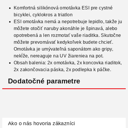
Komfortná silikónová omotávka ESI pre cystné
bicyklei, cyklokros a triatlon
ESI omotávka nemá a nepotrebuje lepidlo, takže ju
môžete otočiť naruby akonáhle je špinavá, alebo
opotrebená a len rozmotať vaše riaditka. Skutočne
môžete prevomávať kedykoľvek budete chcieť.
Omotávka je umývateľná saponátom ako gripy,
nekĺže, nereaguje na UV žiareniea na pot.
Obsah balenia: 2x omotávka, 2x koncovka riaditok,
2x zakončovacia páska, 2x podlepka k páčke.
Dodatočné parametre