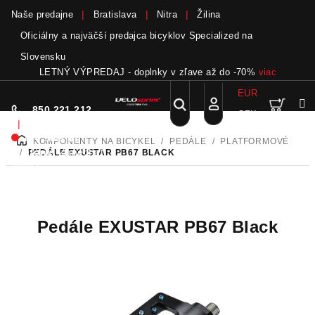
Naše predajne
Bratislava
Nitra
Žilina
Oficiálny a najväčší predajca bicyklov Specialized na
Slovensku
LETNÝ VÝPREDAJ - doplnky v zľave až do -70%
viac
EUR
Nák
Hľadať
850 221 212
CZK
Prejsť
Prihlásenie
|
na
Nie sme pri
KOMPONENTY NA BICYKEL
/
PEDÁLE
/
PLATFORMOVÉ
DOMOV
obsah
koší
telefóne.
Zanechať
/
PEDÁLE EXUSTAR PB67 BLACK
odkaz
Pedále EXUSTAR PB67 Black