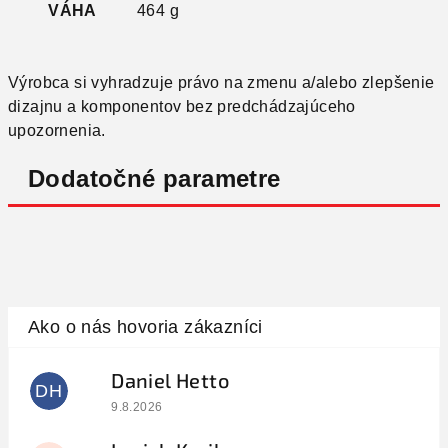
VÁHA
464 g
Výrobca si vyhradzuje právo na zmenu a/alebo zlepšenie
dizajnu a komponentov bez predchádzajúceho
upozornenia.
Dodatočné parametre
Daniel Hetto
DH
Hodnotenie obchodu je 5 z 5 hviezdičiek.
9.8.2026