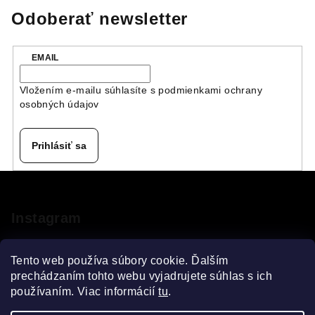
Odoberať newsletter
EMAIL
Vložením e-mailu súhlasíte s
podmienkami ochrany
osobných údajov
Prihlásiť sa
Z
á
p
Instagram
ä
t
Tento web používa súbory cookie. Ďalším
i
prechádzaním tohto webu vyjadrujete súhlas s ich
používaním. Viac informácií
tu
.
e
Sledovať na Instagrame