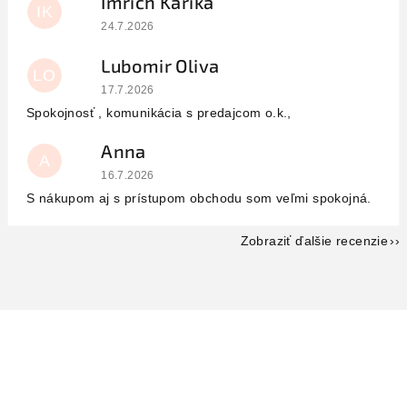
Imrich Karika
IK
Hodnotenie obchodu je 5 z 5 hviezdičiek.
24.7.2026
Lubomir Oliva
LO
Hodnotenie obchodu je 5 z 5 hviezdičiek.
17.7.2026
Spokojnosť , komunikácia s predajcom o.k.,
Anna
A
Hodnotenie obchodu je 5 z 5 hviezdičiek.
16.7.2026
S nákupom aj s prístupom obchodu som veľmi spokojná.
Zobraziť ďalšie recenzie