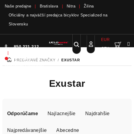
Naše predajne
Bratislava
Nitra
Žilina
Oficiálny a najväčší predajca bicyklov Specialized na
Slovensku
Bicykle a elektrobicykle SCOTT teraz skladom
viac
EUR
Nák
Hľadať
850 221 212
CZK
Prejsť
Prihlásenie
|
na
Nie sme pri
PREDÁVANÉ ZNAČKY
/
EXUSTAR
DOMOV
obsah
koší
telefóne.
Zanechať
odkaz
Exustar
R
a
Odporúčame
Najlacnejšie
Najdrahšie
d
e
Najpredávanejšie
Abecedne