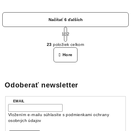
Načítať 6 ďalších
S
t
1
2
O
r
23
položiek celkom
á
v
n
l
Hore
k
á
o
d
v
a
a
n
c
Odoberať newsletter
i
i
e
e
p
EMAIL
r
v
Vložením e-mailu súhlasíte s
podmienkami ochrany
k
osobných údajov
y