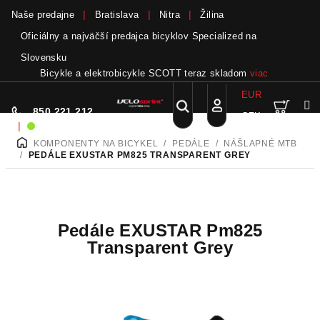
Naše predajne
Bratislava
Nitra
Žilina
Oficiálny a najväčší predajca bicyklov Specialized na
Slovensku
Bicykle a elektrobicykle SCOTT teraz skladom
viac
EUR
Nák
Hľadať
850 221 212
CZK
Prejsť
Prihlásenie
|
Sme on-line!
na
KOMPONENTY NA BICYKEL
/
PEDÁLE
/
NÁŠLAPNÉ MTB
DOMOV
obsah
koší
/
PEDÁLE EXUSTAR PM825 TRANSPARENT GREY
Pedále EXUSTAR Pm825
Transparent Grey