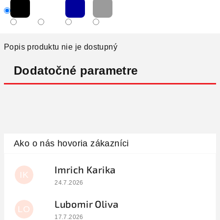
Popis produktu nie je dostupný
Dodatočné parametre
Imrich Karika
IK
Hodnotenie obchodu je 5 z 5 hviezdičiek.
24.7.2026
Lubomir Oliva
LO
Hodnotenie obchodu je 5 z 5 hviezdičiek.
17.7.2026