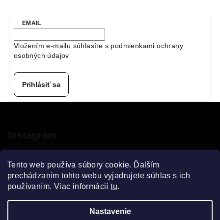
EMAIL
Vložením e-mailu súhlasíte s
podmienkami ochrany
osobných údajov
Prihlásiť sa
Z
á
p
Instagram
ä
t
Tento web používa súbory cookie. Ďalším
i
prechádzaním tohto webu vyjadrujete súhlas s ich
používaním. Viac informácií
tu
.
e
Sledovať na Instagrame
Nastavenie