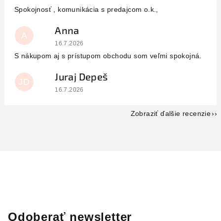
Spokojnosť , komunikácia s predajcom o.k.,
Anna
A
Hodnotenie obchodu je 5 z 5 hviezdičiek.
16.7.2026
S nákupom aj s prístupom obchodu som veľmi spokojná.
Juraj Depeš
JD
Hodnotenie obchodu je 5 z 5 hviezdičiek.
16.7.2026
Zobraziť ďalšie recenzie
Odoberať newsletter