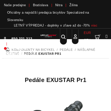
Naše predajne
Bratislava
Nitra
Žilina
Oficiálny a najväčší predajca bicyklov Specialized na
Slovensku
LETNÝ VÝPREDAJ - doplnky v zľave až do -70%
viac
EUR
Nák
Hľadať
850 221 212
CZK
Prejsť
Prihlásenie
|
na
Nie sme pri
KOMPONENTY NA BICYKEL
/
PEDÁLE
/
NÁŠLAPNÉ
DOMOV
obsah
koší
telefóne.
Zanechať
CESTNÉ
/
PEDÁLE EXUSTAR PR1
odkaz
Pedále EXUSTAR Pr1