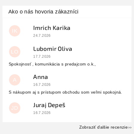
Imrich Karika
IK
Hodnotenie obchodu je 5 z 5 hviezdičiek.
24.7.2026
Lubomir Oliva
LO
Hodnotenie obchodu je 5 z 5 hviezdičiek.
17.7.2026
Spokojnosť , komunikácia s predajcom o.k.,
Anna
A
Hodnotenie obchodu je 5 z 5 hviezdičiek.
16.7.2026
S nákupom aj s prístupom obchodu som veľmi spokojná.
Juraj Depeš
JD
Hodnotenie obchodu je 5 z 5 hviezdičiek.
16.7.2026
Zobraziť ďalšie recenzie