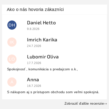
Daniel Hetto
DH
Hodnotenie obchodu je 5 z 5 hviezdičiek.
9.8.2026
Imrich Karika
IK
Hodnotenie obchodu je 5 z 5 hviezdičiek.
24.7.2026
Lubomir Oliva
LO
Hodnotenie obchodu je 5 z 5 hviezdičiek.
17.7.2026
Spokojnosť , komunikácia s predajcom o.k.,
Anna
A
Hodnotenie obchodu je 5 z 5 hviezdičiek.
16.7.2026
S nákupom aj s prístupom obchodu som veľmi spokojná.
Zobraziť ďalšie recenzie