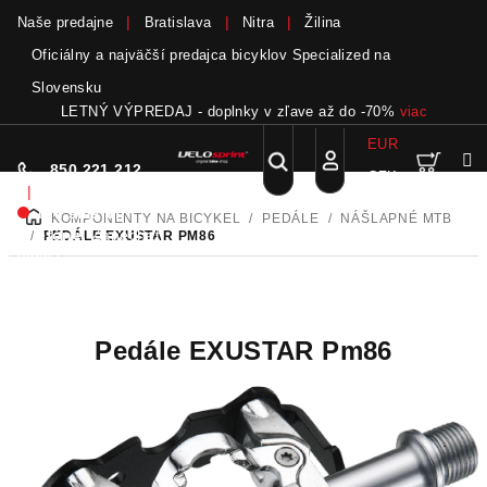
Naše predajne
Bratislava
Nitra
Žilina
Oficiálny a najväčší predajca bicyklov Specialized na
Slovensku
LETNÝ VÝPREDAJ - doplnky v zľave až do -70%
viac
EUR
Nák
Hľadať
850 221 212
CZK
Prejsť
Prihlásenie
|
na
Nie sme pri
KOMPONENTY NA BICYKEL
/
PEDÁLE
/
NÁŠLAPNÉ MTB
DOMOV
obsah
koší
telefóne.
Zanechať
/
PEDÁLE EXUSTAR PM86
odkaz
Pedále EXUSTAR Pm86