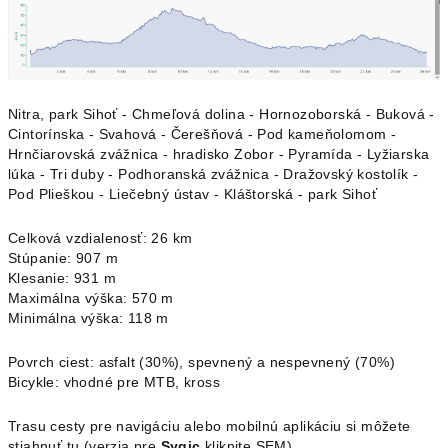
Nitra, park Sihoť - Chmeľová dolina - Hornozoborská - Buková -
Cintorínska - Svahová - Čerešňová - Pod kameňolomom -
Hrnčiarovská zvážnica - hradisko Zobor - Pyramída - Lyžiarska
lúka - Tri duby - Podhoranská zvážnica - Dražovský kostolík -
Pod Plieškou - Liečebný ústav - Kláštorská - park Sihoť
Celková vzdialenosť: 26 km
Stúpanie: 907 m
Klesanie: 931 m
Maximálna výška: 570 m
Minimálna výška: 118 m
Povrch ciest: asfalt (30%), spevnený a nespevnený (70%)
Bicykle: vhodné pre MTB, kross
Trasu cesty pre navigáciu alebo mobilnú aplikáciu si môžete
stiahnuť tu
(verzia pre
Sygic
kliknite
SEM
)