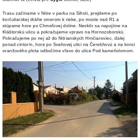
Trasu začíname v Nitre v parku na Sihoti, prejdeme po
korčuliarskej dráhe smerom k rieke, po moste nad R1 a
stúpame hore po Chmeľovej doline. Neskôr sa napojíme na
Kláštorskú ulicu a pokračujeme vpravo na Hornozoborskú.
Pokračujeme po nej až do Nitrianskych Hrnčiaroviec, ďalej
ponad cintorín, hore po Svahovej ulici na Čerešňovú a na konci
oranžového plota odbočíme vľavo do ulice Pod kameňolomom.