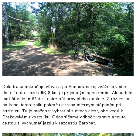
Dolu trasa pokračuje vľavo a po Podhoranskej zvážnici vedie
dolu. Tento zjazd dlhý 8 km je príjemným spestrením. Ak budete
mať šťastie, môžete tu stretnúť srny alebo daniele. Z rázcestia
na konci tohto trailu pokračuje trasa miernym stúpaním pri
strelnicu. Tu je možnosť vybrať si z dvoch ciest, obe vedú k
Dražovskému kostolíku. Odporúčame odbočiť vpravo a touto
cestou si vychutnať jazdu k rázcestiu Barohať.