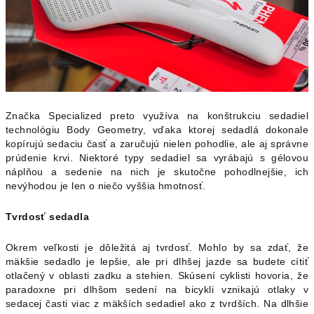
Značka Specialized preto využíva na konštrukciu sedadiel
technológiu Body Geometry, vďaka ktorej sedadlá dokonale
kopírujú sedaciu časť a zaručujú nielen pohodlie, ale aj správne
prúdenie krvi. Niektoré typy sedadiel sa vyrábajú s gélovou
náplňou a sedenie na nich je skutočne pohodlnejšie, ich
nevýhodou je len o niečo vyššia hmotnosť.
Tvrdosť sedadla
Okrem veľkosti je dôležitá aj tvrdosť. Mohlo by sa zdať, že
mäkšie sedadlo je lepšie, ale pri dlhšej jazde sa budete cítiť
otlačený v oblasti zadku a stehien. Skúsení cyklisti hovoria, že
paradoxne pri dlhšom sedení na bicykli vznikajú otlaky v
sedacej časti viac z mäkších sedadiel ako z tvrdších. Na dlhšie