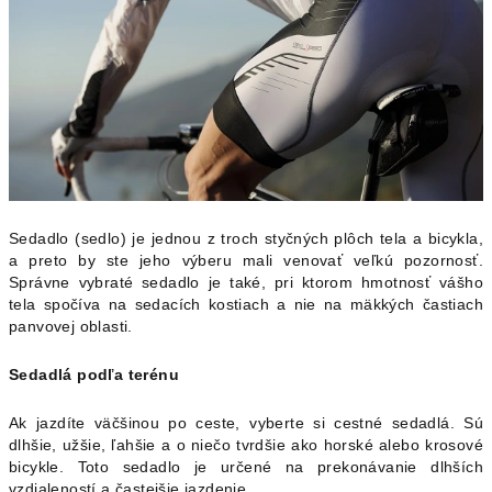
Sedadlo (sedlo) je jednou z troch styčných plôch tela a bicykla,
a preto by ste jeho výberu mali venovať veľkú pozornosť.
Správne vybraté sedadlo je také, pri ktorom hmotnosť vášho
tela spočíva na sedacích kostiach a nie na mäkkých častiach
panvovej oblasti.
Sedadlá podľa terénu
Ak jazdíte väčšinou po ceste, vyberte si cestné sedadlá. Sú
dlhšie, užšie, ľahšie a o niečo tvrdšie ako horské alebo krosové
bicykle. Toto sedadlo je určené na prekonávanie dlhších
vzdialeností a častejšie jazdenie.