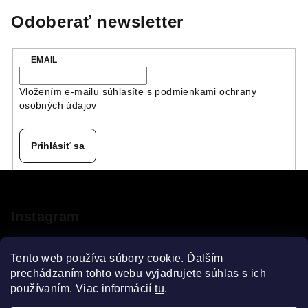
Odoberať newsletter
EMAIL
Vložením e-mailu súhlasíte s
podmienkami ochrany
osobných údajov
Prihlásiť sa
Z
á
p
Instagram
ä
t
Tento web používa súbory cookie. Ďalším
i
prechádzaním tohto webu vyjadrujete súhlas s ich
používaním. Viac informácií
tu
.
e