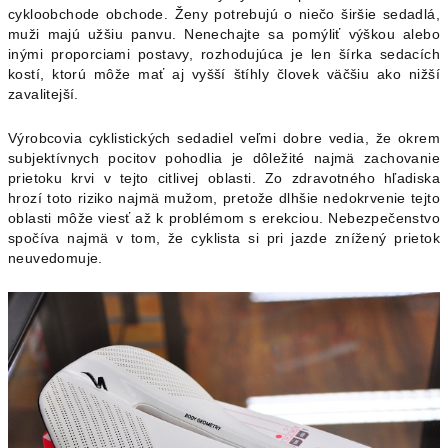
cykloobchode obchode. Ženy potrebujú o niečo širšie sedadlá,
muži majú užšiu panvu. Nenechajte sa pomýliť výškou alebo
inými proporciami postavy, rozhodujúca je len šírka sedacích
kostí, ktorú môže mať aj vyšší štíhly človek väčšiu ako nižší
zavalitejší.
Výrobcovia cyklistických sedadiel veľmi dobre vedia, že okrem
subjektívnych pocitov pohodlia je dôležité najmä zachovanie
prietoku krvi v tejto citlivej oblasti. Zo zdravotného hľadiska
hrozí toto riziko najmä mužom, pretože dlhšie nedokrvenie tejto
oblasti môže viesť až k problémom s erekciou. Nebezpečenstvo
spočíva najmä v tom, že cyklista si pri jazde znížený prietok
neuvedomuje.