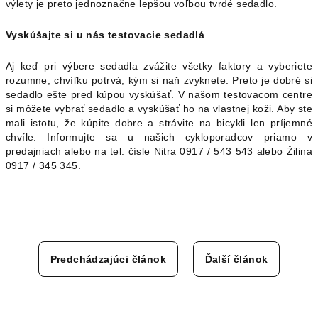
výlety je preto jednoznačne lepšou voľbou tvrdé sedadlo.
Vyskúšajte si u nás testovacie sedadlá
Aj keď pri výbere sedadla zvážite všetky faktory a vyberiete
rozumne, chvíľku potrvá, kým si naň zvyknete. Preto je dobré si
sedadlo ešte pred kúpou vyskúšať. V našom testovacom centre
si môžete vybrať sedadlo a vyskúšať ho na vlastnej koži. Aby ste
mali istotu, že kúpite dobre a strávite na bicykli len príjemné
chvíle. Informujte sa u našich cykloporadcov priamo v
predajniach alebo na tel. čísle Nitra 0917 / 543 543 alebo Žilina
0917 / 345 345.
Predchádzajúci článok
Ďalší článok