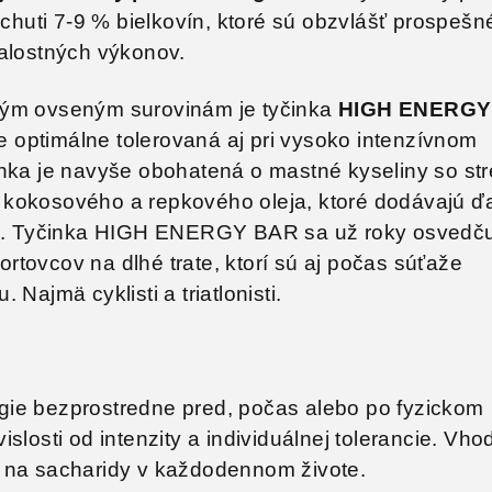
 chuti 7-9 % bielkovín, ktoré sú obzvlášť prospešn
valostných výkonov.
ným ovseným surovinám je tyčinka
HIGH ENERGY
je optimálne tolerovaná aj pri vysoko intenzívnom
inka je navyše obohatená o mastné kyseliny so st
kokosového a repkového oleja, ktoré dodávajú ďa
iu. Tyčinka HIGH ENERGY BAR sa už roky osvedču
tovcov na dlhé trate, ktorí sú aj počas súťaže
Najmä cyklisti a triatlonisti.
ie bezprostredne pred, počas alebo po fyzickom
slosti od intenzity a individuálnej tolerancie. Vho
 na sacharidy v každodennom živote.