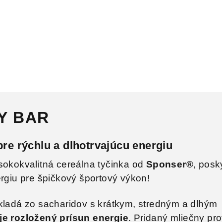
Y BAR
pre rýchlu a dlhotrvajúcu energiu
ysokokvalitná cereálna tyčinka od
Sponser®
, posk
ergiu pre špičkový športový výkon!
kladá zo sacharidov s krátkym, stredným a dlhým
je rozložený prísun energie
. Pridaný mliečny pro