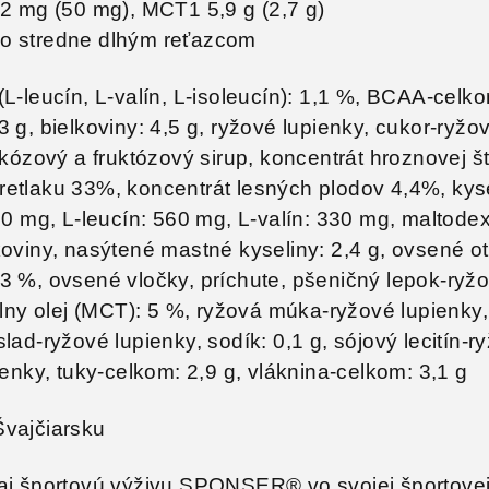
12 mg (50 mg), MCT1 5,9 g (2,7 g)
so stredne dlhým reťazcom
L-leucín, L-valín, L-isoleucín): 1,1 %, BCAA-celk
 g, bielkoviny: 4,5 g, ryžové lupienky, cukor-ryžo
ukózový a fruktózový sirup, koncentrát hroznovej š
retlaku 33%, koncentrát lesných plodov 4,4%, kys
70 mg, L-leucín: 560 mg, L-valín: 330 mg, maltodex
koviny, nasýtené mastné kyseliny: 2,4 g, ovsené o
3 %, ovsené vločky, príchute, pšeničný lepok-ryž
álny olej (MCT): 5 %, ryžová múka-ryžové lupienky,
lad-ryžové lupienky, sodík: 0,1 g, sójový lecitín-r
ienky, tuky-celkom: 2,9 g, vláknina-celkom: 3,1 g
Švajčiarsku
vaj športovú výživu SPONSER® vo svojej športove