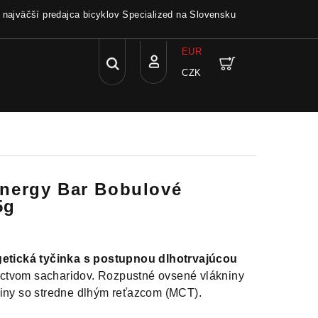
a najväčší predajca bicyklov Specialized na Slovensku
EUR
Hľadať
Nákupný
CZK
Prihlásenie
košík
nergy Bar Bobulové
5g
tická tyčinka s postupnou dlhotrvajúcou
íctvom sacharidov. Rozpustné ovsené vlákniny
liny so stredne dlhým reťazcom (MCT).