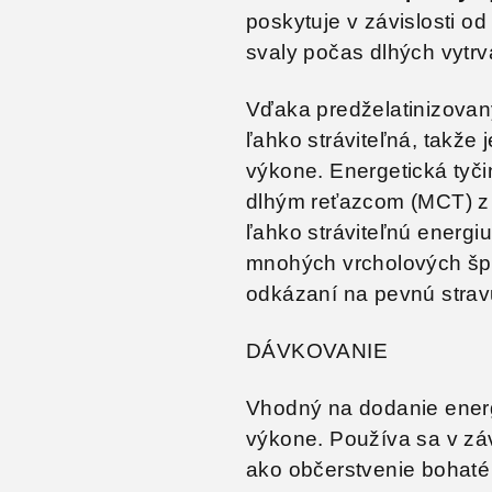
poskytuje v závislosti od
svaly počas dlhých vytr
Vďaka predželatinizova
ľahko stráviteľná, takže 
výkone. Energetická tyč
dlhým reťazcom (MCT) z 
ľahko stráviteľnú energ
mnohých vrcholových špor
odkázaní na pevnú stravu. 
DÁVKOVANIE
Vhodný na dodanie energ
výkone. Používa sa v závi
ako občerstvenie bohaté