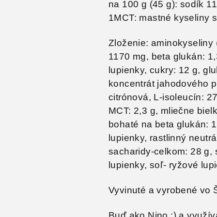
na 100 g (45 g): sodík 1
1MCT: mastné kyseliny 
Zloženie:
aminokyseliny (
1170 mg, beta glukán: 1,3
lupienky, cukry: 12 g, gl
koncentrát jahodového p
citrónová, L-isoleucín: 2
MCT: 2,3 g, mliečne biel
bohaté na beta glukán: 1
lupienky, rastlinný neutr
sacharidy-celkom: 28 g, s
lupienky, soľ- ryžové lup
Vyvinuté a vyrobené vo 
Buď ako Nino :) a využí