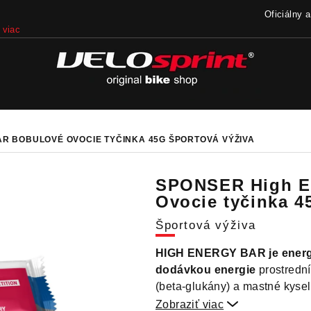
Oficiálny 
viac
AR BOBULOVÉ OVOCIE TYČINKA 45G
ŠPORTOVÁ VÝŽIVA
SPONSER High E
Ovocie tyčinka 4
Športová výživa
HIGH ENERGY BAR je energe
dodávkou energie
prostredn
(beta-glukány) a mastné kyse
Zobraziť viac
