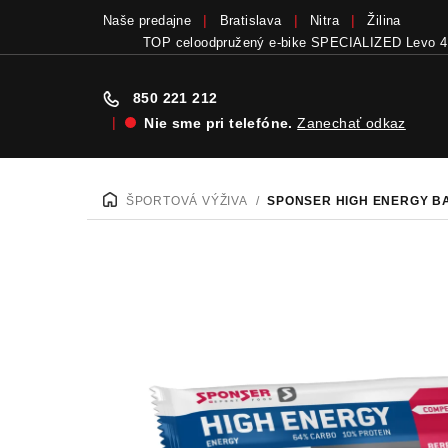
Naše predajne
Bratislava
Nitra
Žilina
TOP celoodpružený e-bike SPECIALIZED Levo 4
850 221 212
|
Nie sme pri telefóne.
Zanechať odkaz
Prejsť
na
ŠPORTOVÁ VÝŽIVA
/
SPONSER HIGH ENERGY B
DOMOV
obsah