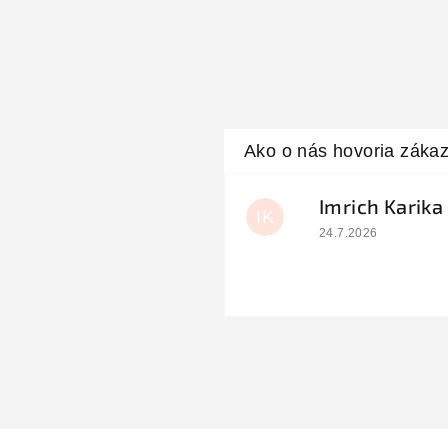
Imrich Karika
IK
Hodnotenie obchodu
24.7.2026