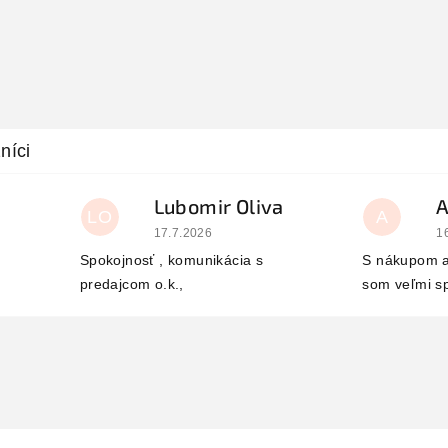
Lubomir Oliva
LO
A
 je 5 z 5 hviezdičiek.
Hodnotenie obchodu je 5 z 5 hviezdičiek.
H
17.7.2026
1
Spokojnosť , komunikácia s
S nákupom a
predajcom o.k.,
som veľmi s