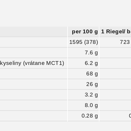
per 100 g
1 Riegel/ b
1595 (378)
723
7.6 g
kyseliny (vrátane MCT1)
6.2 g
68 g
26 g
3.2 g
8.0 g
0.28 g