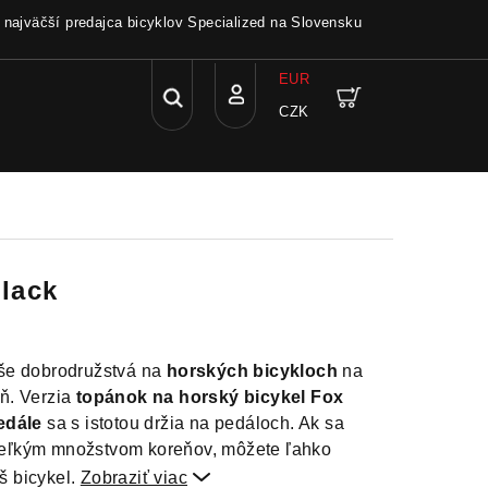
a najväčší predajca bicyklov Specialized na Slovensku
EUR
Hľadať
Nákupný
CZK
Prihlásenie
košík
lack
še dobrodružstvá na
horských bicykloch
na
ň. Verzia
topánok
na horský bicykel Fox
edále
sa s istotou držia na pedáloch. Ak sa
š veľkým množstvom koreňov, môžete ľahko
š bicykel.
Zobraziť viac
