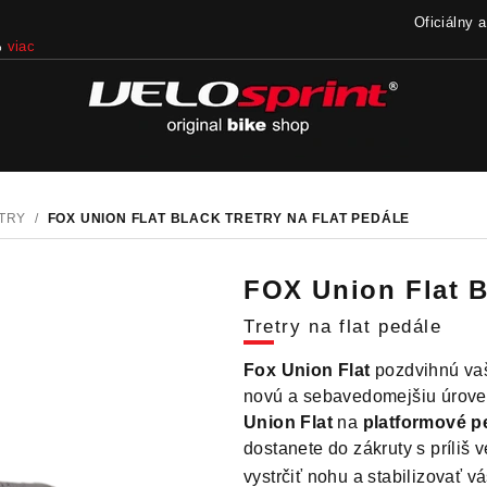
Oficiálny 
iac
ETRY
/
FOX UNION FLAT BLACK
TRETRY NA FLAT PEDÁLE
FOX Union Flat B
Tretry na flat pedále
Fox Union Flat
pozdvihnú va
novú a sebavedomejšiu úrove
Union Flat
na
platformové p
dostanete do zákruty s príli
vystrčiť nohu a stabilizovať vá