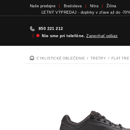
Naše predajne
Bratislava
Nitra
Žilina
Bicykle a elektrobicykle SCOTT teraz skladom
v
850 221 212
|
Nie sme pri telefóne.
Zanechať odkaz
Prejsť
na
CYKLISTICKÉ OBLEČENIE
/
TRETRY
/
FLAT TR
DOMOV
obsah