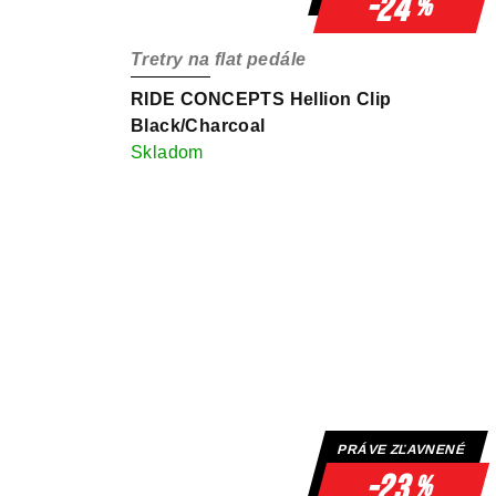
-24
%
Tretry na flat pedále
RIDE CONCEPTS Hellion Clip
Black/Charcoal
Skladom
PRÁVE ZĽAVNENÉ
-23
%