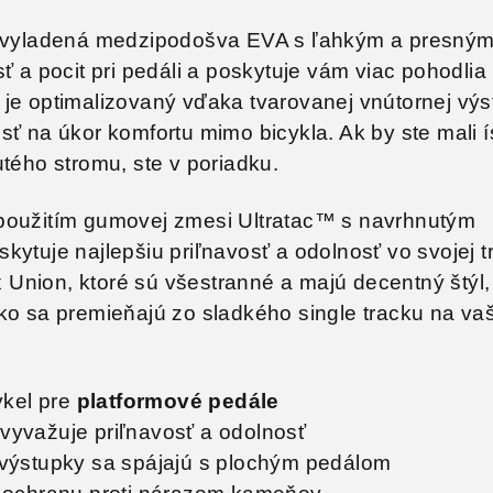
ru vyladená medzipodošva EVA s ľahkým a presný
ť a pocit pri pedáli a poskytuje vám viac pohodlia 
je optimalizovaný vďaka tvarovanej vnútornej výs
sť na úkor komfortu mimo bicykla. Ak by ste mali í
utého stromu, ste v poriadku.
použitím gumovej zmesi Ultratac™ s navrhnutým
kytuje najlepšiu priľnavosť a odolnosť vo svojej t
nion, ktoré sú všestranné a majú decentný štýl, 
ko sa premieňajú zo sladkého single tracku na va
ykel pre
platformové pedále
vyvažuje priľnavosť a odolnosť
výstupky sa spájajú s plochým pedálom