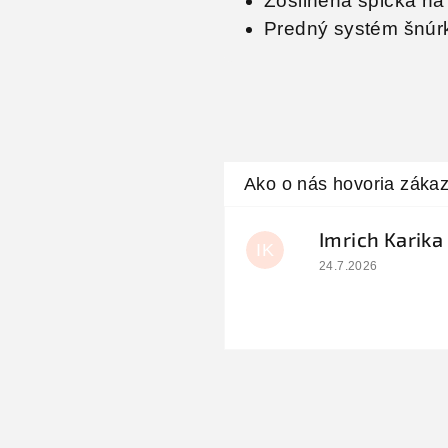
Zosilnená špička n
Predný systém šnúr
Imrich Karika
IK
Hodnotenie obchodu
24.7.2026