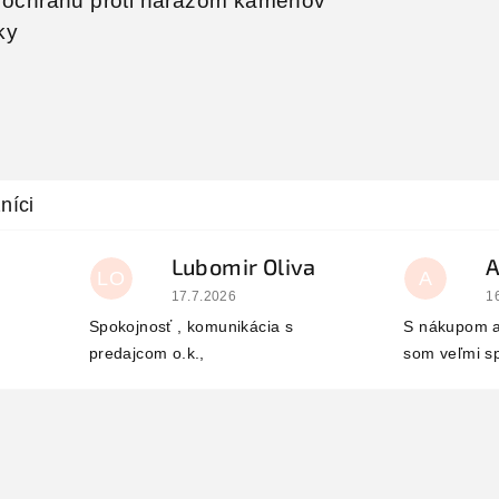
a ochranu proti nárazom kameňov
ky
Lubomir Oliva
LO
A
 je 5 z 5 hviezdičiek.
Hodnotenie obchodu je 5 z 5 hviezdičiek.
H
17.7.2026
1
Spokojnosť , komunikácia s
S nákupom a
predajcom o.k.,
som veľmi s