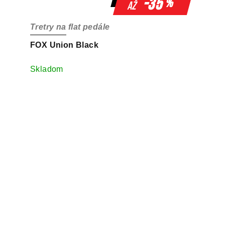
-35
%
až
Tretry na flat pedále
FOX Union Black
Skladom