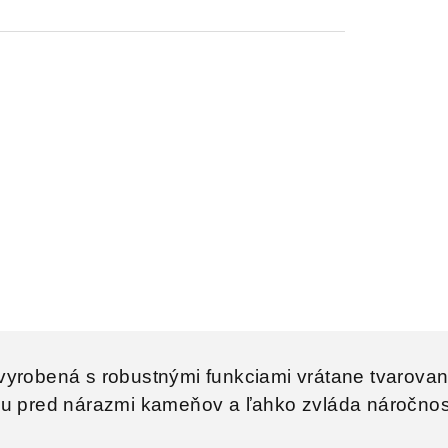
vyrobená s robustnými funkciami vrátane tvarova
nu pred nárazmi kameňov a ľahko zvláda náročno