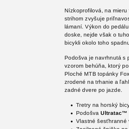
Nízkoprofilová, na mie
strihom zvyšuje priľnavos
lámaní. Výkon do pedálu 
doske, nejde však o tuho
bicykli okolo toho spadn
Podošva je navrhnutá s 
vzorom behúňa, ktorý pos
Ploché MTB topánky Fox U
zrodené na trhanie a ľah
zadné dvere po jazde.
Tretry na horský bic
Podošva
Ultratac™
Vlastné šesťhranné 