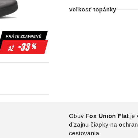
Veľkosť topánky
PRÁVE ZĽAVNENÉ
-33
%
až
Obuv F
ox Union Flat
je 
dizajnu čiapky na ochra
cestovania.