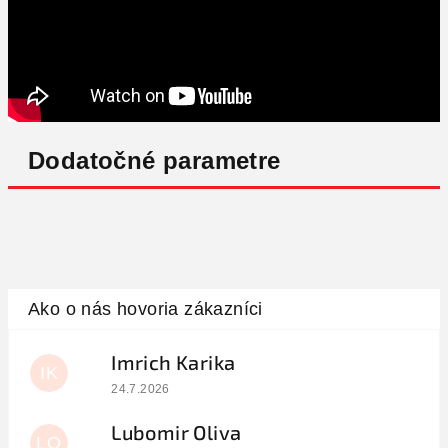
Dodatočné parametre
Imrich Karika
IK
Hodnotenie obchodu je 5 z 5 hviezdičiek.
24.7.2026
Lubomir Oliva
LO