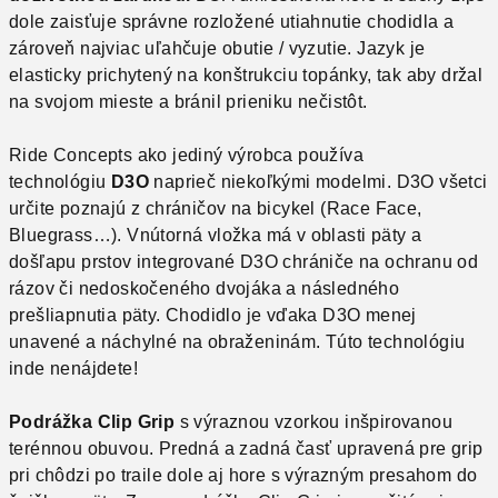
dole zaisťuje správne rozložené utiahnutie chodidla a
zároveň najviac uľahčuje obutie / vyzutie. Jazyk je
elasticky prichytený na konštrukciu topánky, tak aby držal
na svojom mieste a bránil prieniku nečistôt.
Ride Concepts ako jediný výrobca používa
technológiu
D3O
naprieč niekoľkými modelmi. D3O všetci
určite poznajú z chráničov na bicykel (Race Face,
Bluegrass…). Vnútorná vložka má v oblasti päty a
došľapu prstov integrované D3O chrániče na ochranu od
rázov či nedoskočeného dvojáka a následného
prešliapnutia päty. Chodidlo je vďaka D3O menej
unavené a náchylné na obraženinám. Túto technológiu
inde nenájdete!
Podrážka Clip Grip
s výraznou vzorkou inšpirovanou
terénnou obuvou. Predná a zadná časť upravená pre grip
pri chôdzi po traile dole aj hore s výrazným presahom do