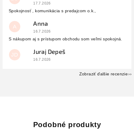
Hodnotenie obchodu je 5 z 5 hviezdičiek.
17.7.2026
Spokojnosť , komunikácia s predajcom o.k.,
Anna
A
Hodnotenie obchodu je 5 z 5 hviezdičiek.
16.7.2026
S nákupom aj s prístupom obchodu som veľmi spokojná.
Juraj Depeš
JD
Hodnotenie obchodu je 5 z 5 hviezdičiek.
16.7.2026
Zobraziť ďalšie recenzie
Podobné produkty