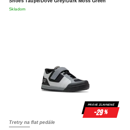
Shoes Taupe/Dove Grey/Dark Moss Green
Skladom
PRÁVE ZĽAVNENÉ
-29
%
Tretry na flat pedále