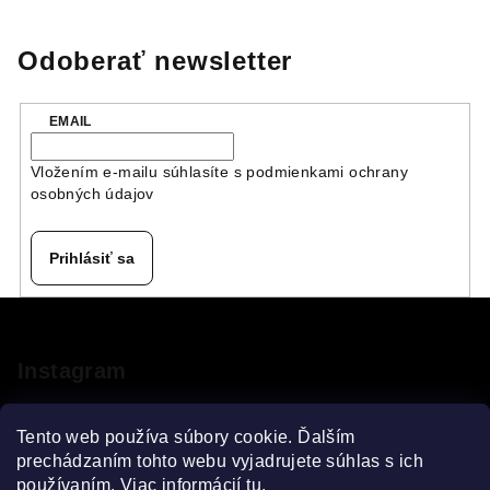
Odoberať newsletter
EMAIL
Vložením e-mailu súhlasíte s
podmienkami ochrany
osobných údajov
Prihlásiť sa
Z
á
p
Instagram
ä
t
Tento web používa súbory cookie. Ďalším
i
prechádzaním tohto webu vyjadrujete súhlas s ich
používaním. Viac informácií
tu
.