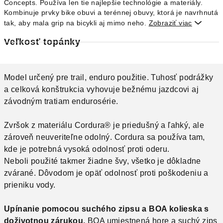
Concepts. Používa len tie najlepšie technológie a materiály.
Kombinuje prvky bike obuvi a terénnej obuvy, ktorá je navrhnutá
tak, aby mala grip na bicykli aj mimo neho.
Zobraziť viac

Veľkosť topánky
Model určený pre trail, enduro použitie. Tuhosť podrážky
a celková konštrukcia vyhovuje bežnému jazdcovi aj
závodným tratiam endurosérie.
Zvršok z materiálu
Cordura®
je priedušný a ľahký, ale
zároveň neuveriteľne odolný. Cordura sa používa tam,
kde je potrebná vysoká odolnosť proti oderu.
Neboli použité takmer žiadne švy, všetko je dôkladne
zvárané. Dôvodom je opäť odolnosť proti poškodeniu a
prieniku vody.
Upínanie pomocou suchého zipsu a BOA kolieska s
doživotnou zárukou.
BOA umiestnená hore a suchý zips