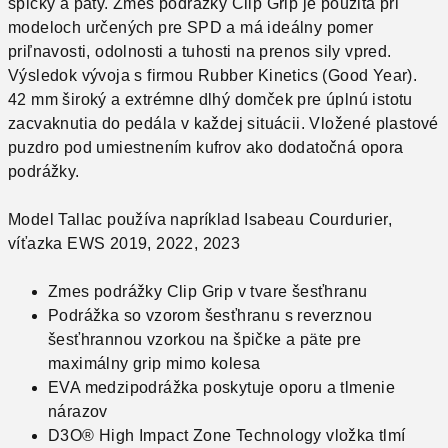
špičky a päty. Zmes podrážky Clip Grip je použitá pri
modeloch určených pre SPD a má ideálny pomer
priľnavosti, odolnosti a tuhosti na prenos sily vpred.
Výsledok vývoja s firmou Rubber Kinetics (Good Year).
42 mm široký a extrémne dlhý domček pre úplnú istotu
zacvaknutia do pedála v každej situácii. Vložené plastové
puzdro pod umiestnením kufrov ako dodatočná opora
podrážky.
Model Tallac používa napríklad Isabeau Courdurier,
víťazka EWS 2019, 2022, 2023
Zmes podrážky Clip Grip v tvare šesťhranu
Podrážka so vzorom šesťhranu s reverznou
šesťhrannou vzorkou na špičke a päte pre
maximálny grip mimo kolesa
EVA medzipodrážka poskytuje oporu a tlmenie
nárazov
D3O® High Impact Zone Technology vložka tlmí