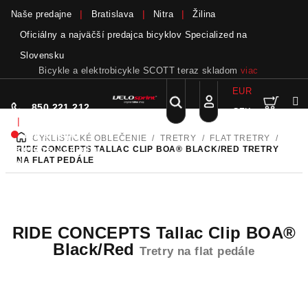
Naše predajne
Bratislava
Nitra
Žilina
Oficiálny a najväčší predajca bicyklov Specialized na
Slovensku
Bicykle a elektrobicykle SCOTT teraz skladom
viac
EUR
Nák
Hľadať
850 221 212
CZK
Prejsť
Prihlásenie
|
na
Nie sme pri
CYKLISTICKÉ OBLEČENIE
/
TRETRY
/
FLAT TRETRY
/
DOMOV
obsah
koší
telefóne.
Zanechať
RIDE CONCEPTS TALLAC CLIP BOA® BLACK/RED
TRETRY
NA FLAT PEDÁLE
odkaz
RIDE CONCEPTS Tallac Clip BOA®
Black/Red
Tretry na flat pedále