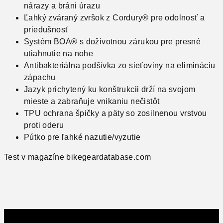
nárazy a bráni úrazu
Ľahký zváraný zvršok z Cordury® pre odolnosť a
priedušnosť
Systém BOA® s doživotnou zárukou pre presné
utiahnutie na nohe
Antibakteriálna podšívka zo sieťoviny na elimináciu
zápachu
Jazyk prichytený ku konštrukcii drží na svojom
mieste a zabraňuje vnikaniu nečistôt
TPU ochrana špičky a päty so zosilnenou vrstvou
proti oderu
Pútko pre ľahké nazutie/vyzutie
Test v magazíne bikegeardatabase.com