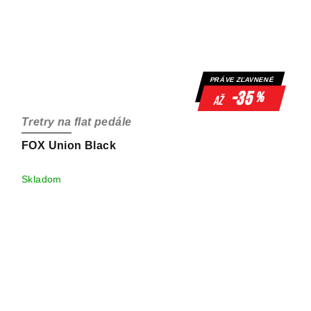
PRÁVE ZĽAVNENÉ
-35
%
až
Tretry na flat pedále
FOX Union Black
Skladom