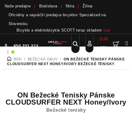
Naše predajne
Bratislava
Nitra
Žilina
Oficiálny a najväčší predajca bicyklov Specialized na
Slovensku
Bicykle a elektrobicykle SCOTT teraz skladom
viac
EUR
Nák
Hľadať
850 221 212
CZK
Prejsť
Prihlásenie
|
Sme on-line!
na
BEH
/
BEŽECKÁ OBUV
/
ON BEŽECKÉ TENISKY PÁNSKE
DOMOV
obsah
koší
CLOUDSURFER NEXT HONEY/IVORY
BEŽECKÉ TENISKY
ON Bežecké Tenisky Pánske
CLOUDSURFER NEXT Honey/Ivory
Bežecké tenisky