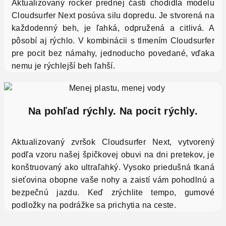
Aktualizovaný rocker prednej časti chodidla modelu
Cloudsurfer Next posúva silu dopredu. Je stvorená na
každodenný beh, je ľahká, odpružená a citlivá. A
pôsobí aj rýchlo. V kombinácii s tlmením Cloudsurfer
pre pocit bez námahy, jednoducho povedané, vďaka
nemu je rýchlejší beh ľahší.
Na pohľad rýchly. Na pocit rýchly.
Aktualizovaný zvršok Cloudsurfer Next, vytvorený
podľa vzoru našej špičkovej obuvi na dni pretekov, je
konštruovaný ako ultraľahký. Vysoko priedušná tkaná
sieťovina obopne vaše nohy a zaistí vám pohodlnú a
bezpečnú jazdu. Keď zrýchlite tempo, gumové
podložky na podrážke sa prichytia na ceste.