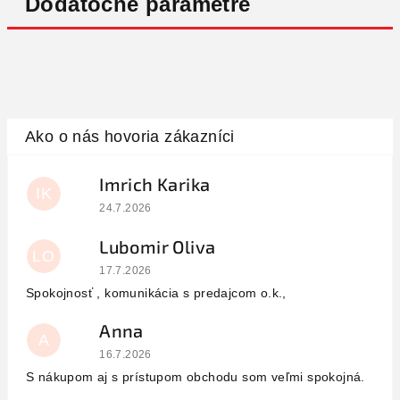
Dodatočné parametre
Imrich Karika
IK
Hodnotenie obchodu je 5 z 5 hviezdičiek.
24.7.2026
Lubomir Oliva
LO
Hodnotenie obchodu je 5 z 5 hviezdičiek.
17.7.2026
Spokojnosť , komunikácia s predajcom o.k.,
Anna
A
Hodnotenie obchodu je 5 z 5 hviezdičiek.
16.7.2026
S nákupom aj s prístupom obchodu som veľmi spokojná.