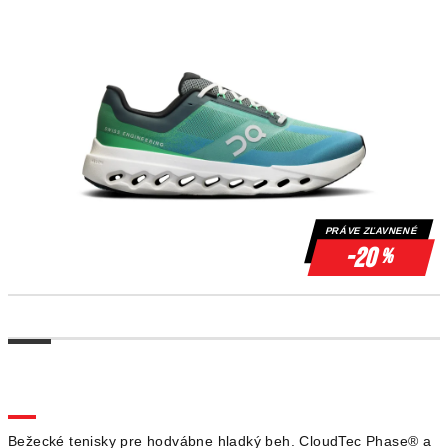
PRÁVE ZĽAVNENÉ
-20
%
Bežecké tenisky pre hodvábne hladký beh. CloudTec Phase® a