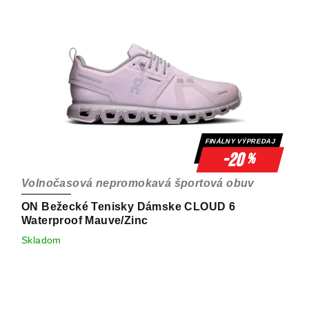
FINÁLNY VÝPREDAJ
-20
%
Volnočasová nepromokavá športová obuv
ON Bežecké Tenisky Dámske CLOUD 6
Waterproof Mauve/Zinc
Skladom