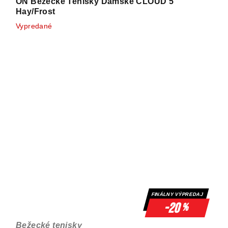
ON Bežecké Tenisky Dámske CLOUD 5
Hay/Frost
Vypredané
FINÁLNY VÝPREDAJ
-20
%
Bežecké tenisky