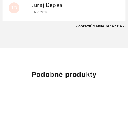
Juraj Depeš
JD
Hodnotenie obchodu je 5 z 5 hviezdičiek.
16.7.2026
Zobraziť ďalšie recenzie
Podobné produkty