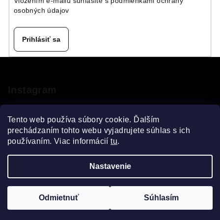
Vložením e-mailu súhlasíte s
podmienkami ochrany
osobných údajov
Prihlásiť sa
Z
á
p
Instagram
ä
t
Tento web používa súbory cookie. Ďalším
i
prechádzaním tohto webu vyjadrujete súhlas s ich
používaním. Viac informácií
tu
.
e
Sledovať na Instagrame
Nastavenie
Copyright 2026
VELOsprint
. Všetky práva vyhradené.
Upraviť nastavenie cookies
Odmietnuť
Súhlasím
Vytvoril Shoptet