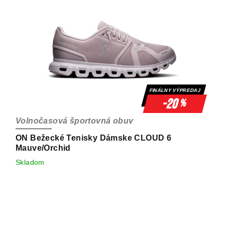
FINÁLNY VÝPREDAJ
-20
%
Volnočasová športovná obuv
ON Bežecké Tenisky Dámske CLOUD 6
Mauve/Orchid
Skladom