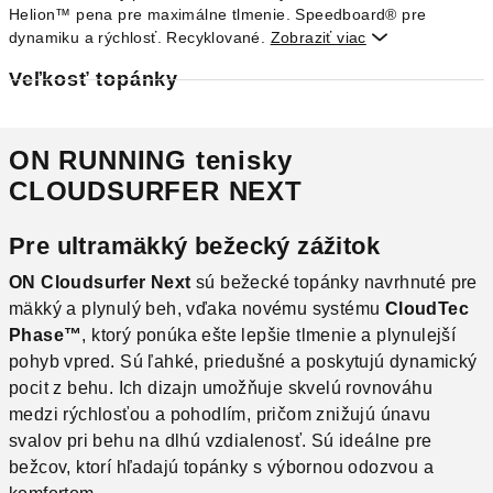
Helion™ pena pre maximálne tlmenie. Speedboard® pre
dynamiku a rýchlosť. Recyklované.
Zobraziť viac

Veľkosť topánky
ON RUNNING tenisky
CLOUDSURFER NEXT
Pre ultramäkký bežecký zážitok
ON Cloudsurfer Next
sú bežecké topánky navrhnuté pre
mäkký a plynulý beh, vďaka novému systému
CloudTec
Phase™
, ktorý ponúka ešte lepšie tlmenie a plynulejší
pohyb vpred. Sú ľahké, priedušné a poskytujú dynamický
pocit z behu. Ich dizajn umožňuje skvelú rovnováhu
medzi rýchlosťou a pohodlím, pričom znižujú únavu
svalov pri behu na dlhú vzdialenosť. Sú ideálne pre
bežcov, ktorí hľadajú topánky s výbornou odozvou a