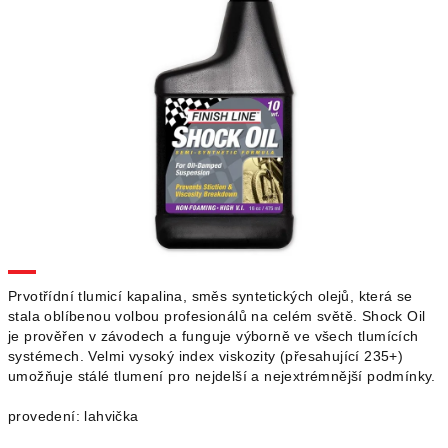
Prvotřídní tlumicí kapalina, směs syntetických olejů, která se
stala oblíbenou volbou profesionálů na celém světě. Shock Oil
je prověřen v závodech a funguje výborně ve všech tlumících
systémech. Velmi vysoký index viskozity (přesahující 235+)
umožňuje stálé tlumení pro nejdelší a nejextrémnější podmínky.
provedení: lahvička