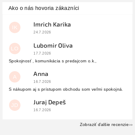
Imrich Karika
IK
Hodnotenie obchodu je 5 z 5 hviezdičiek.
24.7.2026
Lubomir Oliva
LO
Hodnotenie obchodu je 5 z 5 hviezdičiek.
17.7.2026
Spokojnosť , komunikácia s predajcom o.k.,
Anna
A
Hodnotenie obchodu je 5 z 5 hviezdičiek.
16.7.2026
S nákupom aj s prístupom obchodu som veľmi spokojná.
Juraj Depeš
JD
Hodnotenie obchodu je 5 z 5 hviezdičiek.
16.7.2026
Zobraziť ďalšie recenzie