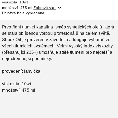
viskozita: 10wt
množství: 475 ml
Zobraziť viac

Položka bola vypredaná…
Prvotřídní tlumicí kapalina, směs syntetických olejů, která
se stala oblíbenou volbou profesionálů na celém světě.
Shock Oil je prověřen v závodech a funguje výborně ve
všech tlumících systémech. Velmi vysoký index viskozity
(přesahující 235+) umožňuje stálé tlumení pro nejdelší a
nejextrémnější podmínky.
provedení: lahvička
viskozita: 10wt
množství: 475 ml