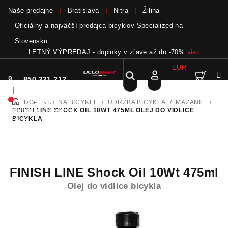
Naše predajne
Bratislava
Nitra
Žilina
Oficiálny a najväčší predajca bicyklov Specialized na
Slovensku
LETNÝ VÝPREDAJ - doplnky v zľave až do -70%
viac
EUR
Nák
Hľadať
850 221 212
CZK
Prejsť
Prihlásenie
|
na
Nie sme pri
DOPLNKY NA BICYKEL
/
ÚDRŽBA BICYKLA
/
MAZANIE
/
DOMOV
obsah
koší
telefóne.
Zanechať
FINISH LINE SHOCK OIL 10WT 475ML
OLEJ DO VIDLICE
BICYKLA
odkaz
FINISH LINE Shock Oil 10Wt 475ml
Olej do vidlice bicykla