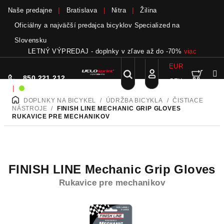
Naše predajne
Bratislava
Nitra
Žilina
Oficiálny a najväčší predajca bicyklov Specialized na
Slovensku
LETNÝ VÝPREDAJ - doplnky v zľave až do -70%
viac
EUR
Nák
Hľadať
850 221 212
CZK
Prejsť
Prihlásenie
|
Sme on-line!
na
DOPLNKY NA BICYKEL
/
ÚDRŽBA BICYKLA
/
ČISTIACE
DOMOV
obsah
koší
NÁSTROJE
/
FINISH LINE MECHANIC GRIP GLOVES
RUKAVICE PRE MECHANIKOV
FINISH LINE Mechanic Grip Gloves
Rukavice pre mechanikov