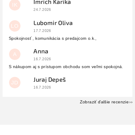
Imrich Karika
IK
Hodnotenie obchodu je 5 z 5 hviezdičiek.
24.7.2026
Lubomir Oliva
LO
Hodnotenie obchodu je 5 z 5 hviezdičiek.
17.7.2026
Spokojnosť , komunikácia s predajcom o.k.,
Anna
A
Hodnotenie obchodu je 5 z 5 hviezdičiek.
16.7.2026
S nákupom aj s prístupom obchodu som veľmi spokojná.
Juraj Depeš
JD
Hodnotenie obchodu je 5 z 5 hviezdičiek.
16.7.2026
Zobraziť ďalšie recenzie