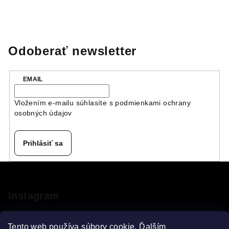
Odoberať newsletter
EMAIL
Vložením e-mailu súhlasíte s
podmienkami ochrany
osobných údajov
Prihlásiť sa
Z
á
p
Instagram
ä
t
Tento web používa súbory cookie. Ďalším