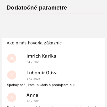
Dodatočné parametre
Imrich Karika
IK
Hodnotenie obchodu je 5 z 5 hviezdičiek.
24.7.2026
Lubomir Oliva
LO
Hodnotenie obchodu je 5 z 5 hviezdičiek.
17.7.2026
Spokojnosť , komunikácia s predajcom o.k.,
Anna
A
Hodnotenie obchodu je 5 z 5 hviezdičiek.
16.7.2026