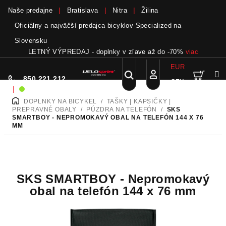
Naše predajne
Bratislava
Nitra
Žilina
Oficiálny a najväčší predajca bicyklov Specialized na
Slovensku
LETNÝ VÝPREDAJ - doplnky v zľave až do -70%
viac
EUR
Nák
Hľadať
850 221 212
CZK
Prejsť
Prihlásenie
|
Sme on-line!
na
DOPLNKY NA BICYKEL
/
TAŠKY | KAPSIČKY |
DOMOV
obsah
koší
PREPRAVNÉ OBALY
/
PÚZDRA NA TELEFÓN
/
SKS
SMARTBOY - NEPROMOKAVÝ OBAL NA TELEFÓN 144 X 76
MM
SKS SMARTBOY - Nepromokavý
obal na telefón 144 x 76 mm