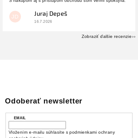
S nákupom aj s prístupom obchodu som veľmi spokojná.
Juraj Depeš
JD
Hodnotenie obchodu je 5 z 5 hviezdičiek.
16.7.2026
Zobraziť ďalšie recenzie
Odoberať newsletter
EMAIL
Vložením e-mailu súhlasíte s
podmienkami ochrany