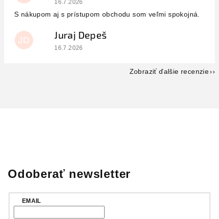
16.7.2026
S nákupom aj s prístupom obchodu som veľmi spokojná.
Juraj Depeš
JD
Hodnotenie obchodu je 5 z 5 hviezdičiek.
16.7.2026
Zobraziť ďalšie recenzie
Odoberať newsletter
EMAIL