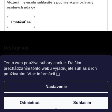
Vložením e-mailu súhlasíte s
podmienkami ochrany
osobných údajov
Prihlásiť sa
Z
á
p
Instagram
ä
t
Tento web používa súbory cookie. Ďalším
i
prechádzaním tohto webu vyjadrujete súhlas s ich
používaním. Viac informácií
tu
.
e
Sledovať na Instagrame
Nastavenie
Copyright 2026
VELOsprint
. Všetky práva vyhradené.
Upraviť nastavenie cookies
Odmietnuť
Súhlasím
Vytvoril Shoptet