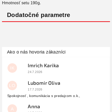
Hmotnosť setu 190g.
Dodatočné parametre
Imrich Karika
IK
Hodnotenie obchodu je 5 z 5 hviezdičiek.
24.7.2026
Lubomir Oliva
LO
Hodnotenie obchodu je 5 z 5 hviezdičiek.
17.7.2026
Spokojnosť , komunikácia s predajcom o.k.,
Anna
A
Hodnotenie obchodu je 5 z 5 hviezdičiek.